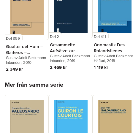
Del 2
Del 411
Del 359
Gesammelte
Onomastik Des
Gualter del Hum –
Aufsätze zur
Rolandsliedes
Gaiferos –
Gustav Adolf Beckmann
Gustav Adolf Beckman
altfranzösischen
Gustav Adolf Beckmann
Waltharius
Inbunden
, 2019
Häftad
, 2018
Epik
Inbunden
, 2010
2 469 kr
1 119 kr
2 349 kr
Hoppa över listan
Mer från samma serie