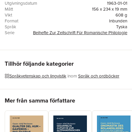
Utgivningsdatum
1963-01-01
Mått
156 x 234 x 19 mm
Vikt
608 g
Format
Inbunden
Språk
Tyska
Serie
Beihefte Zur Zeitschrift Für Romanische Philologie
Antal sidor
307
Upplaga
63001
Förlag
De Gruyter
ISBN
9783484520080
Tillhör följande kategorier
Språkvetenskap och lingvistik
inom
Språk och ordböcker
Hoppa över listan
Mer från samma författare