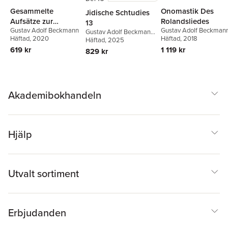
Gesammelte
Onomastik Des
Jidische Schtudies
Aufsätze zur
Rolandsliedes
13
Gustav Adolf Beckmann
Gustav Adolf Beckman
altfranzösischen
Gustav Adolf Beckmann
,
Häftad
, 2020
Häftad
, 2018
Erika Timm
Häftad
, 2025
Epik
619 kr
1 119 kr
829 kr
Akademibokhandeln
Hjälp
Utvalt sortiment
Erbjudanden