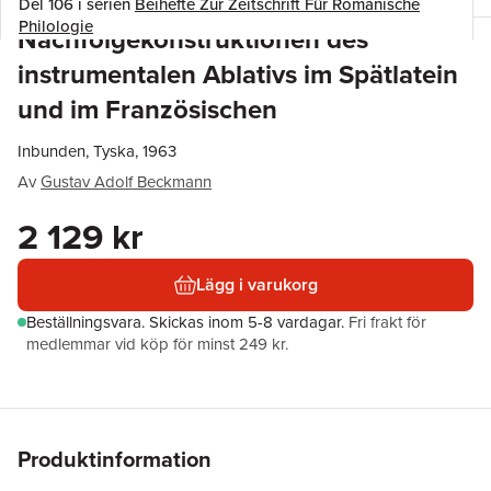
Del 106 i serien
Beihefte Zur Zeitschrift Für Romanische
Philologie
Nachfolgekonstruktionen des
instrumentalen Ablativs im Spätlatein
und im Französischen
Inbunden, Tyska, 1963
Av
Gustav Adolf Beckmann
2 129 kr
Lägg i varukorg
Beställningsvara.
Skickas
inom 5-8 vardagar
.
Fri frakt för
medlemmar vid köp för minst 249 kr.
Produktinformation