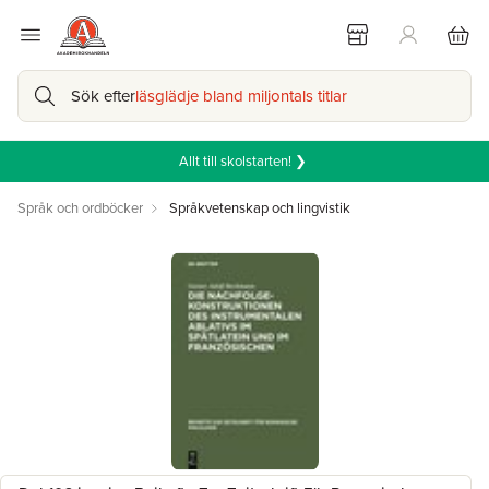
Sök efter
läsglädje bland miljontals titlar
Allt till skolstarten! ❯
Språk och ordböcker
Språkvetenskap och lingvistik