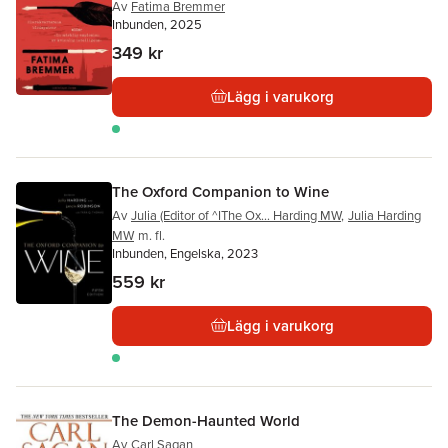
Av
Fatima Bremmer
Inbunden, 2025
349 kr
Lägg i varukorg
The Oxford Companion to Wine
Av
Julia (Editor of ^IThe Ox... Harding MW
,
Julia Harding
MW
m. fl.
Inbunden, Engelska, 2023
559 kr
Lägg i varukorg
The Demon-Haunted World
Av
Carl Sagan