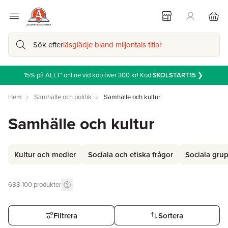
Sök efter
läsglädje bland miljontals titlar
15% på ALLT* online vid köp över 300 kr! Kod
SKOLSTART15
❯
Hem
Samhälle och politik
Samhälle och kultur
Samhälle och kultur
Kultur och medier
Sociala och etiska frågor
Sociala grup
688 100
produkter
Filtrera
Sortera