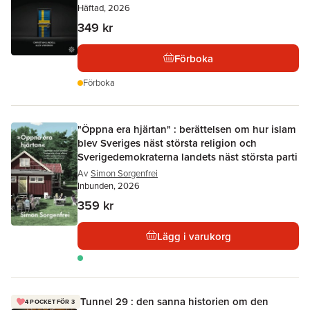
Häftad, 2026
349 kr
Förboka
Förboka
"Öppna era hjärtan" : berättelsen om hur islam
blev Sveriges näst största religion och
Sverigedemokraterna landets näst största parti
Av
Simon Sorgenfrei
Inbunden, 2026
359 kr
Lägg i varukorg
Tunnel 29 : den sanna historien om den
4 POCKET FÖR 3