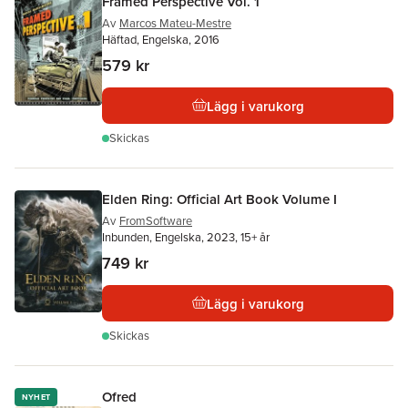
Framed Perspective Vol. 1
Av
Marcos Mateu-Mestre
Häftad, Engelska, 2016
579 kr
Lägg i varukorg
Skickas
Elden Ring: Official Art Book Volume I
Av
FromSoftware
Inbunden, Engelska, 2023, 15+ år
749 kr
Lägg i varukorg
Skickas
Ofred
NYHET