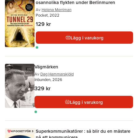
osannolika flykten under Berlinmuren
Av
Helena Merriman
Pocket, 2022
129 kr
Lägg i varukorg
Vägmärken
Av
Dag Hammarskjöld
Inbunden, 2026
329 kr
Lägg i varukorg
Superkommunikatörer : så blir du en mästare
4 POCKET FÖR 3
på att kommunicera