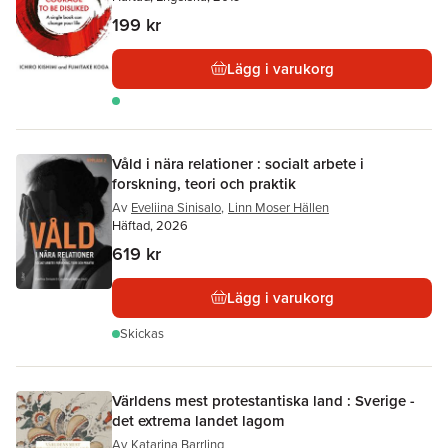
199 kr
Lägg i varukorg
Våld i nära relationer : socialt arbete i
forskning, teori och praktik
Av
Eveliina Sinisalo
,
Linn Moser Hällen
Häftad, 2026
619 kr
Lägg i varukorg
Skickas
Världens mest protestantiska land : Sverige -
det extrema landet lagom
Av
Katarina Barrling