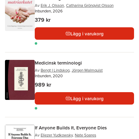
Av
Erik J. Olsson
,
Catharina Grönqvist Olsson
Inbunden, 2026
379 kr
Lägg i varukorg
Medicinsk terminologi
Av
Bengt I Lindskog
,
Jörgen Malmquist
Inbunden, 2020
989 kr
Lägg i varukorg
If Anyone Builds It, Everyone Dies
Av
Eliezer Yudkowsky
,
Nate Soares