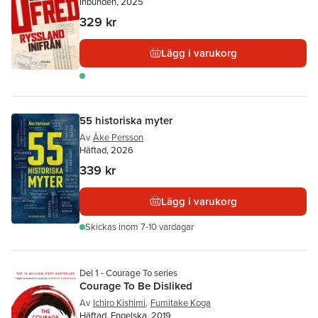
Inbunden, 2025
329 kr
Lägg i varukorg
55 historiska myter
Av
Åke Persson
Häftad, 2026
339 kr
Lägg i varukorg
Skickas
inom 7-10 vardagar
Del 1 - Courage To series
Courage To Be Disliked
Av
Ichiro Kishimi
,
Fumitake Koga
Häftad, Engelska, 2019