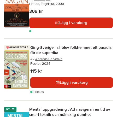
Häftad, Engelska, 2000
309 kr
Lägg i varukorg
Girig-Sverige : så blev folkhemmet ett paradis
4 POCKET FÖR 3
för de superrika
Av
Andreas Cervenka
Pocket, 2024
115 kr
Lägg i varukorg
Skickas
Mental uppgradering : Att navigera i en tid av
NYHET
smart teknik och mänsklig dumhet