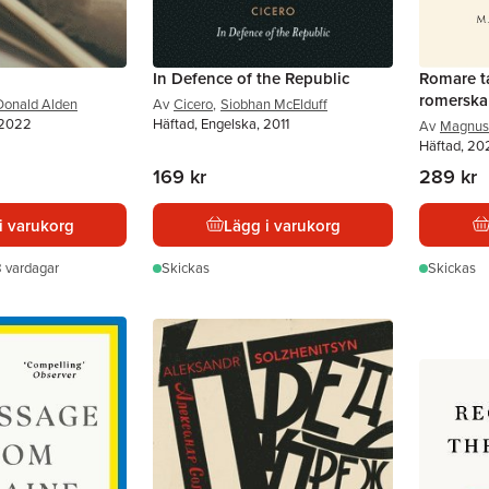
In Defence of the Republic
Romare tar
romerska 
onald Alden
Av
Cicero
,
Siobhan McElduff
 2022
Häftad, Engelska, 2011
Av
Magnus
Häftad, 20
169 kr
289 kr
i varukorg
Lägg i varukorg
 vardagar
Skickas
Skickas