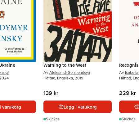
Ukraine
Warning to the West
Recognis
ensky
Av
Aleksandr Solzhenitsyn
Av
Isabel
 2024
Häftad, Engelska, 2019
Häftad, En
139 kr
229 kr
i varukorg
Lägg i varukorg
Skickas
Skickas