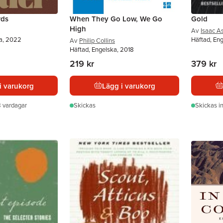
rds
When They Go Low, We Go
Gold
High
Av
Isaac A
ka, 2022
Häftad, En
Av
Philip Collins
Häftad, Engelska, 2018
219 kr
379 kr
i varukorg
Lägg i varukorg
 vardagar
Skickas
Skickas
i