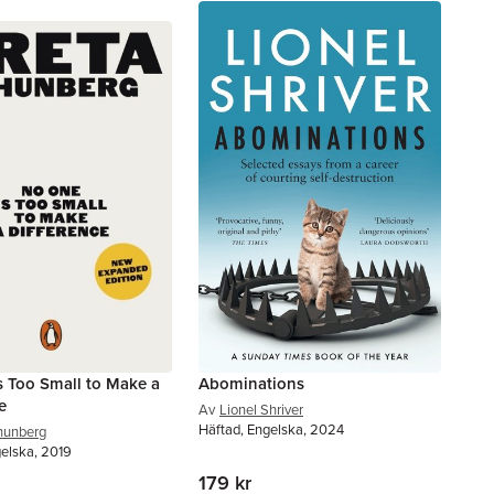
s Too Small to Make a
Abominations
e
Av
Lionel Shriver
Häftad, Engelska, 2024
hunberg
gelska, 2019
179 kr