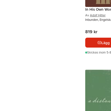
In His Own Wo
Av
Adolf Hitler
Inbunden, Engels
819 kr
Lägg 
Skickas
inom 5-8