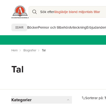
Sök efter
läsglädje bland miljontals titlar
Böcker
Pennor och tillbehör
Anteckning
Erbjudande
Allt
Hem
Biografier
Tal
Tal
Hoppa över filtreringsmeny
Sorterar på:
Kategorier