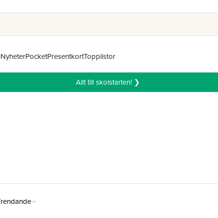
n
Nyheter
Pocket
Presentkort
Topplistor
Allt till skolstarten! ❯
Trendande