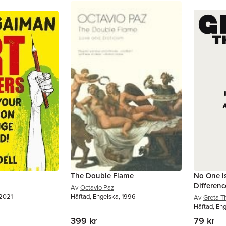
The Double Flame
No One I
Differenc
Av
Octavio Paz
 2021
Häftad, Engelska, 1996
Av
Greta T
Häftad, En
399 kr
79 kr