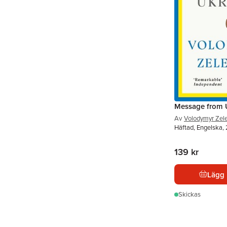
Message from 
Av
Volodymyr Zel
Häftad, Engelska,
139 kr
Lägg 
Skickas