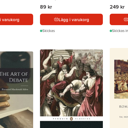
89 kr
249 kr
i varukorg
Lägg i varukorg
Skickas
Skickas
i