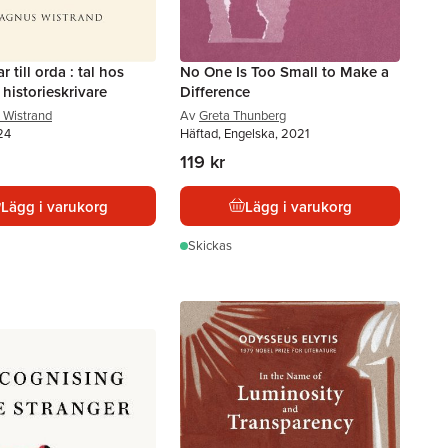
 till orda : tal hos
No One Is Too Small to Make a
historieskrivare
Difference
 Wistrand
Av
Greta Thunberg
24
Häftad, Engelska, 2021
119 kr
Lägg i varukorg
Lägg i varukorg
Skickas