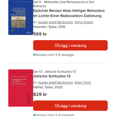
Del 11 - Mittelalter Und Renaissance in Der
Romania
Epischer Renaut Alias Heiliger Reinoldus
Im Lichte Einer Radiocarbon-Datierung
Av
Gustav Adolf Beckmann
,
Elmar Eggert
Inbunden, Tyska, 2019
569 kr
Lägg i varukorg
Skickas
inom 5-8 vardagar
Del 13 - Jidische Schtudies 13
Jidische Schtudies 13
Av
Gustav Adolf Beckmann
,
Erika Timm
Häftad, Tyska, 2025
829 kr
Lägg i varukorg
Skickas
inom 5-8 vardagar