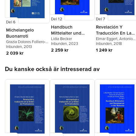
Del 12
Del 7
Del 6
Handbuch
Revelación Y
Michelangelo
Mittelalter und
Traducción En La
Buonarroti
Renaissance in der
Lidia Becker
Orden de
Elmar Eggert
,
Antonio
Grazia Dolores Folliero-
Inbunden
, 2023
Bueno García
Inbunden
, 2018
Romania
Predicadores
Metz
Inbunden
,
Susanne
, 2013
2 259 kr
1 249 kr
Gramatzki
2 039 kr
Hoppa över listan
Du kanske också är intresserad av