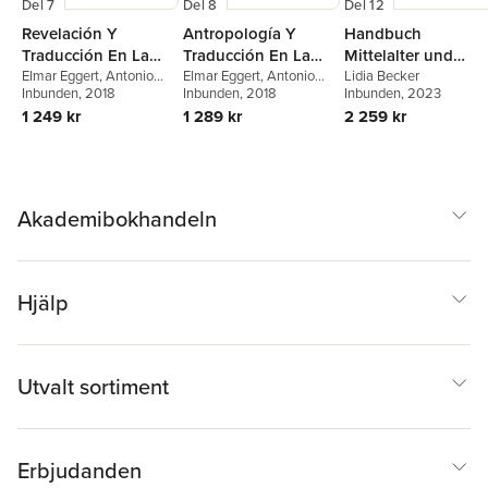
Del 7
Del 8
Del 12
Revelación Y
Antropología Y
Handbuch
Traducción En La
Traducción En La
Mittelalter und
Orden de
Elmar Eggert
,
Antonio
Orden de
Elmar Eggert
,
Antonio
Renaissance in der
Lidia Becker
Bueno García
Inbunden
, 2018
Bueno García
Inbunden
, 2018
Inbunden
, 2023
Predicadores
Predicadores
Romania
1 249 kr
1 289 kr
2 259 kr
Akademibokhandeln
Hjälp
Utvalt sortiment
Erbjudanden