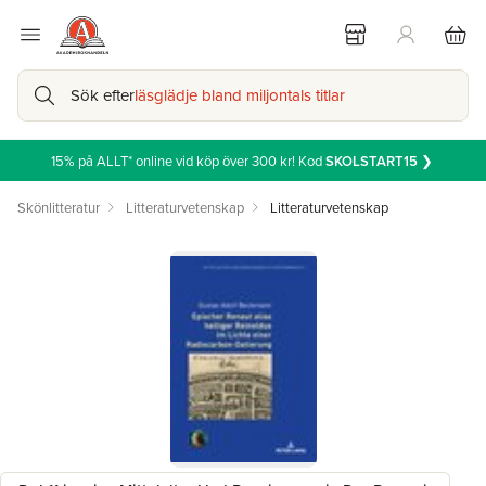
Sök efter
läsglädje bland miljontals titlar
15% på ALLT* online vid köp över 300 kr! Kod
SKOLSTART15
❯
Skönlitteratur
Litteraturvetenskap
Litteraturvetenskap