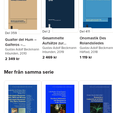
Del 2
Del 411
Del 359
Gesammelte
Onomastik Des
Gualter del Hum –
Aufsätze zur
Rolandsliedes
Gaiferos –
altfranzösischen
Gustav Adolf Beckmann
Gustav Adolf Beckman
Waltharius
Gustav Adolf Beckmann
Inbunden
, 2019
Häftad
, 2018
Epik
Inbunden
, 2010
2 469 kr
1 119 kr
2 349 kr
Hoppa över listan
Mer från samma serie