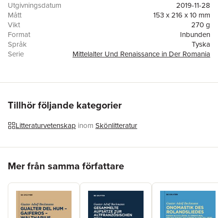
Utgivningsdatum
2019-11-28
Mått
153 x 216 x 10 mm
Vikt
270 g
Format
Inbunden
Språk
Tyska
Serie
Mittelalter Und Renaissance in Der Romania
Antal sidor
114
Förlag
Peter Lang AG
ISBN
9783631798973
Tillhör följande kategorier
Litteraturvetenskap
inom
Skönlitteratur
Hoppa över listan
Mer från samma författare