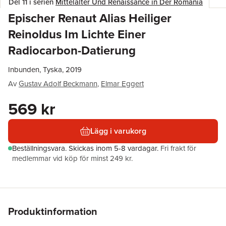
Del 11 i serien
Mittelalter Und Renaissance in Der Romania
Epischer Renaut Alias Heiliger
Reinoldus Im Lichte Einer
Radiocarbon-Datierung
Inbunden, Tyska, 2019
Av
Gustav Adolf Beckmann
,
Elmar Eggert
569 kr
Lägg i varukorg
Beställningsvara.
Skickas
inom 5-8 vardagar
.
Fri frakt för
medlemmar vid köp för minst 249 kr.
Produktinformation