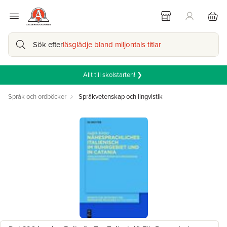
Sök efter
läsglädje bland miljontals titlar
Allt till skolstarten! ❯
Språk och ordböcker
Språkvetenskap och lingvistik