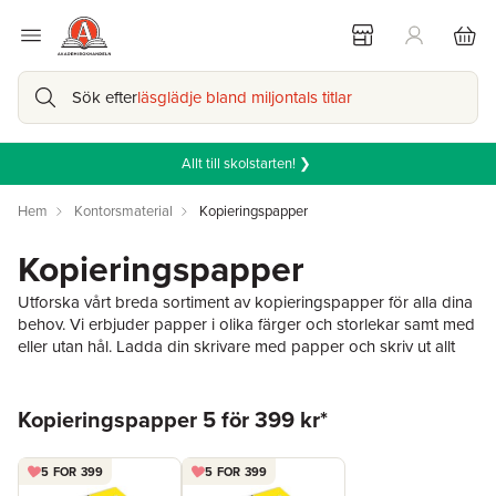
Sök efter
läsglädje bland miljontals titlar
Allt till skolstarten! ❯
Hem
Kontorsmaterial
Kopieringspapper
Kopieringspapper
Utforska vårt breda sortiment av kopieringspapper för alla dina
behov. Vi erbjuder papper i olika färger och storlekar samt med
eller utan hål. Ladda din skrivare med papper och skriv ut allt
från recept, anteckningar och andra viktiga dokument.
Hoppa över listan
Kopieringspapper 5 för 399 kr*
5 FOR 399
5 FOR 399