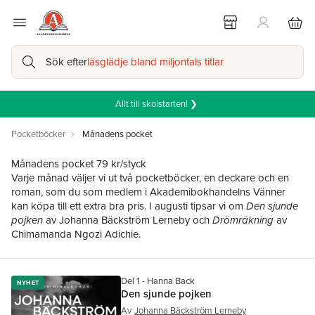
Sök efter
läsglädje bland miljontals titlar
Allt till skolstarten! ❯
Pocketböcker
Månadens pocket
Månadens pocket 79 kr/styck
Varje månad väljer vi ut två pocketböcker, en deckare och en
roman, som du som medlem i Akademibokhandelns Vänner
kan köpa till ett extra bra pris. I augusti tipsar vi om
Den sjunde
pojken
av Johanna Bäckström Lerneby och
Drömräkning
av
Chimamanda Ngozi Adichie.
Del 1 - Hanna Back
NYHET
Den sjunde pojken
Av
Johanna Bäckström Lerneby