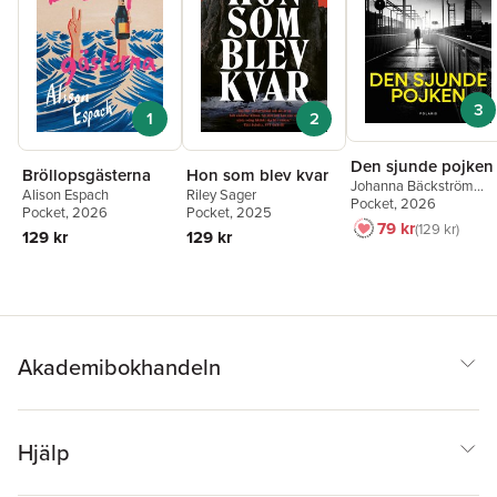
3
1
2
Den sjunde pojken
Bröllopsgästerna
Hon som blev kvar
Johanna Bäckström
Alison Espach
Riley Sager
Lerneby
Pocket
, 2026
Pocket
, 2026
Pocket
, 2025
79 kr
129 kr
129 kr
129 kr
Akademibokhandeln
Hjälp