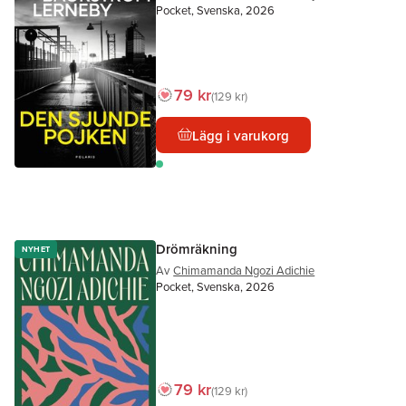
Pocket, Svenska, 2026
79 kr
129 kr
Lägg i varukorg
Drömräkning
NYHET
Av
Chimamanda Ngozi Adichie
Pocket, Svenska, 2026
79 kr
129 kr