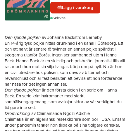
Lägg i varukorg
Skickas
Den sjunde pojken
av Johanna Bäckström Lerneby
En 14-årig tysk pojke hittas drunknad i en kanal i Göteborg. Ett
och ett halvt år senare försvinner en annan pojke spårlöst i
skogarna utanför Borås. Ingen ser sambandet utom Hanna
Back. Hanna Back är en skicklig och prisbelönt journalist tills allt
rasar och hon mot sin vilja tvingas börja om på nytt. Nu är hon
en civil utredare hos polisen, som drivs av bitterhet och
revanschlust och är fast besluten att bevisa att hon fortfarande
har näsa för det ingen annan ser.
Den sjunde pojken
är den första delen i en serie om Hanna
Back. En serie kriminalromaner med starkt
samhällsengagemang, som avslöjar sidor av vår verklighet du
tidigare inte sett.
Drömräkning
av Chimamanda Ngozi Adichie
Chiamaka är en nigeriansk reseskildrare som bor i USA. Ensam
under pandemin tänker hon tillbaka på sina tidigare kärlekar,
och hon brottas med de val hon gjort och ångern de väcker.