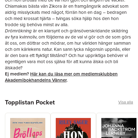
Chiamakas bästa vän Zikora är en framgångsrik advokat som
aldrig misslyckats med något, förrän hon en dag – bedragen
och med krossat hjärta – tvingas söka hjälp hos den hon
trodde sig behöva minst av alla.
Drömräkning
är en klarsynt och gränsöverskridande skildring
av fyra kvinnoliv, om följderna av de val vi gör och de som görs
åt oss, om döttrar och mödrar, om hur världen hänger samman
och om kärlekens natur. Kan sann lycka någonsin uppnås, eller
är den bara ett flyktigt tillstånd? Och hur uppriktiga behöver vi
egentligen vara mot oss själva för att kunna älska och bli
älskade?
Ej medlem?
Här kan du läsa mer om medlemsklubben
Akademibokhandelns Vänner
.
Hoppa över listan
Topplistan Pocket
Visa alla