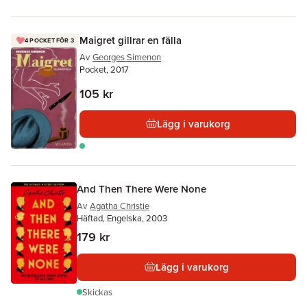
Maigret gillrar en fälla
4 POCKET FÖR 3
Av
Georges Simenon
Pocket, 2017
105 kr
Lägg i varukorg
And Then There Were None
Av
Agatha Christie
Häftad, Engelska, 2003
179 kr
Lägg i varukorg
Skickas