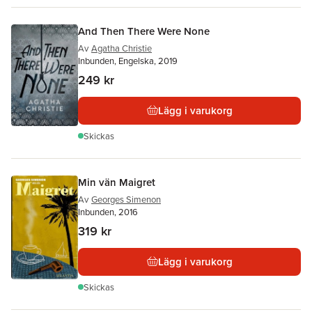
And Then There Were None
Av
Agatha Christie
Inbunden, Engelska, 2019
249 kr
Lägg i varukorg
Skickas
Min vän Maigret
Av
Georges Simenon
Inbunden, 2016
319 kr
Lägg i varukorg
Skickas