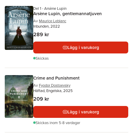
Del 1 - Arsène Lupin
Arsène Lupin, gentlemannatjuven
Av
Maurice Leblanc
Inbunden, 2022
289 kr
Lägg i varukorg
Skickas
Crime and Punishment
Av
Fyodor Dostoevsky
Häftad, Engelska, 2025
209 kr
Lägg i varukorg
Skickas
inom 5-8 vardagar