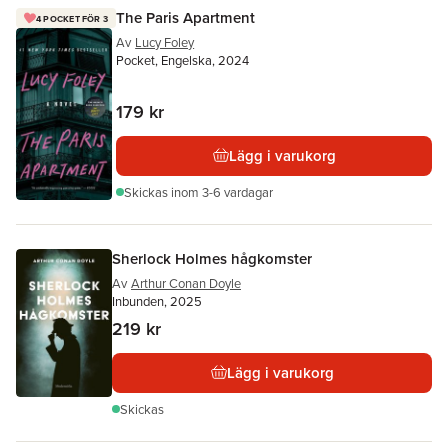
The Paris Apartment
4 POCKET FÖR 3
Av
Lucy Foley
Pocket, Engelska, 2024
179 kr
Lägg i varukorg
Skickas
inom 3-6 vardagar
Sherlock Holmes hågkomster
Av
Arthur Conan Doyle
Inbunden, 2025
219 kr
Lägg i varukorg
Skickas