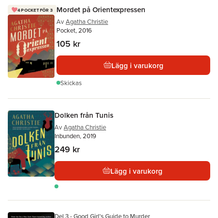
Mordet på Orientexpressen
4 POCKET FÖR 3
Av
Agatha Christie
Pocket, 2016
105 kr
Lägg i varukorg
Skickas
Dolken från Tunis
Av
Agatha Christie
Inbunden, 2019
249 kr
Lägg i varukorg
Del 3 - Good Girl’s Guide to Murder