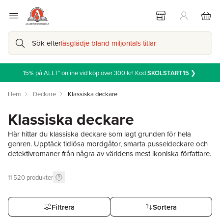
Sök efter
läsglädje bland miljontals titlar
15% på ALLT* online vid köp över 300 kr! Kod
SKOLSTART15
❯
Hem
Deckare
Klassiska deckare
Klassiska deckare
Här hittar du klassiska deckare som lagt grunden för hela
genren. Upptäck tidlösa mordgåtor, smarta pusseldeckare och
detektivromaner från några av världens mest ikoniska författare.
Utforska våra klassiska deckare och återupptäck spänningen i
berättelser som aldrig går ut tiden.
11 520
produkter
Filtrera
Sortera