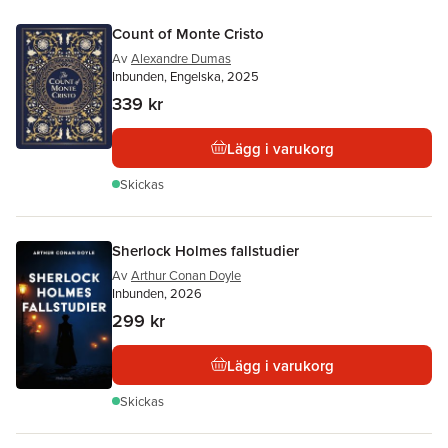
Count of Monte Cristo
Av
Alexandre Dumas
Inbunden, Engelska, 2025
339 kr
Lägg i varukorg
Skickas
Sherlock Holmes fallstudier
Av
Arthur Conan Doyle
Inbunden, 2026
299 kr
Lägg i varukorg
Skickas