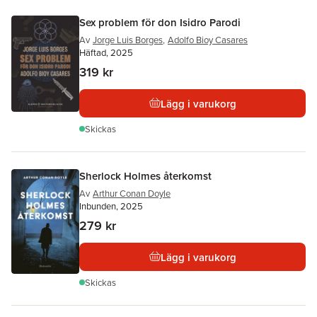
Sex problem för don Isidro Parodi
Av
Jorge Luis Borges
,
Adolfo Bioy Casares
Häftad, 2025
319 kr
Lägg i varukorg
Skickas
Sherlock Holmes återkomst
Av
Arthur Conan Doyle
Inbunden, 2025
279 kr
Lägg i varukorg
Skickas