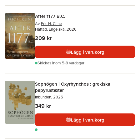
After 1177 B.C.
Av
Eric H. Cline
Häftad, Engelska, 2026
209 kr
Lägg i varukorg
Skickas
inom 5-8 vardagar
Sophögen i Oxyrhynchos : grekiska
papyrustexter
Inbunden, 2025
349 kr
Lägg i varukorg