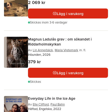
2 069 kr
Lägg i varukorg
Skickas
inom 3-6 vardagar
Magnus Ladulås grav : om sökandet i
Riddarholmskyrkan
Av
Lin Annerbäck
,
Maria Vretemark
m. fl.
Inbunden, 2026
379 kr
Lägg i varukorg
Skickas
Everyday Life in the Ice Age
Av
Elle Clifford
,
Paul Bahn
Häftad, Engelska, 2022