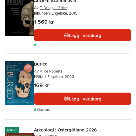
Ancient Scandinavia
Av
T. Douglas Price
Inbunden, Engelska, 2015
1 569 kr
Lägg i varukorg
Buried
Av
Alice Roberts
Häftad, Engelska, 2023
169 kr
Lägg i varukorg
Skickas
Arkeologi i Östergötland 2026
NYHET