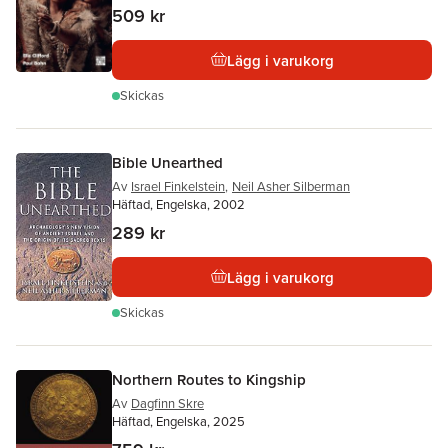
509 kr
Lägg i varukorg
Skickas
Bible Unearthed
Av
Israel Finkelstein
,
Neil Asher Silberman
Häftad, Engelska, 2002
289 kr
Lägg i varukorg
Skickas
Northern Routes to Kingship
Av
Dagfinn Skre
Häftad, Engelska, 2025