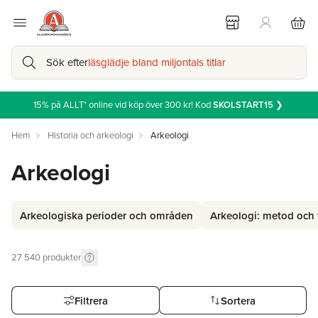
Sök efter
läsglädje bland miljontals titlar
15% på ALLT* online vid köp över 300 kr! Kod
SKOLSTART15
❯
Hem
Historia och arkeologi
Arkeologi
Arkeologi
Arkeologiska perioder och områden
Arkeologi: metod och 
27 540
produkter
Filtrera
Sortera