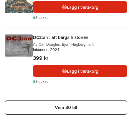
Lägg i varukorg
Skickas
DC3:an : att bärga historien
Av
Carl Douglas
,
Björn Hagberg
m. fl.
Inbunden, 2024
399 kr
Lägg i varukorg
Skickas
Visa 30 till