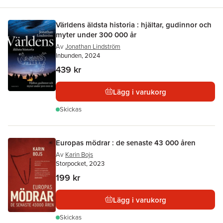
Världens äldsta historia : hjältar, gudinnor och
myter under 300 000 år
Av
Jonathan Lindström
Inbunden, 2024
439 kr
Lägg i varukorg
Skickas
Europas mödrar : de senaste 43 000 åren
Av
Karin Bojs
Storpocket, 2023
199 kr
Lägg i varukorg
Skickas