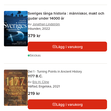
Sveriges långa historia : människor, makt och
gudar under 14000 år
Av
Jonathan Lindström
Inbunden, 2022
379 kr
Lägg i varukorg
Skickas
Del 1 - Turning Points in Ancient History
1177 B.C.
Av
Eric H. Cline
Häftad, Engelska, 2021
219 kr
Lägg i varukorg