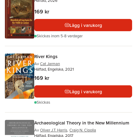
Häftad, 2026
169 kr
Lägg i varukorg
Skickas
inom 5-8 vardagar
River Kings
Av
Cat Jarman
Häftad, Engelska, 2021
169 kr
Lägg i varukorg
Skickas
Archaeological Theory in the New Millennium
Av
Oliver J.T. Harris
,
Craig N. Cipolla
Häftad, Engelska, 2017