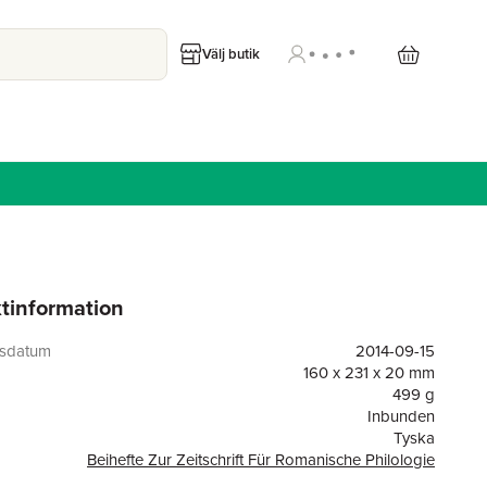
Välj butik
tinformation
gsdatum
2014-09-15
160 x 231 x 20 mm
499 g
Inbunden
Tyska
Beihefte Zur Zeitschrift Für Romanische Philologie
or
269