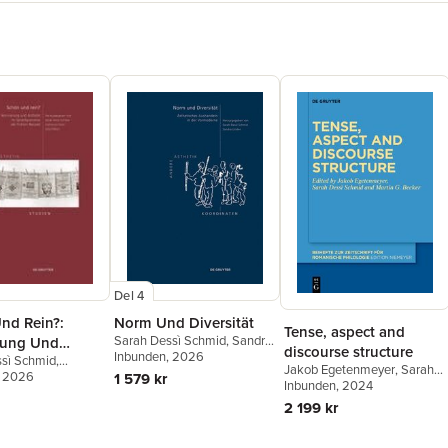
Del 4
nd Rein?:
Norm Und Diversität
Tense, aspect and
Sarah Dessì Schmid
,
Sandra
rung Und
discourse structure
Linden
Inbunden
, 2026
sì Schmid
,
 Im
Jakob Egetenmeyer
,
Sarah
 Fezer
, 2026
1 579 kr
urismus Der
Dessì Schmid
Inbunden
, 2024
,
Martin G.
Neuzeit
Becker
2 199 kr