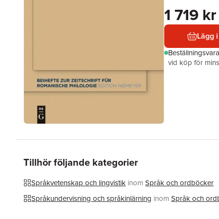
1 719 kr
Lägg i
Beställningsvar
vid köp för mins
Tillhör följande kategorier
Språkvetenskap och lingvistik
inom
Språk och ordböcker
Språkundervisning och språkinlärning
inom
Språk och ord