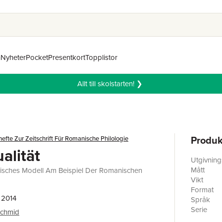
n
Nyheter
Pocket
Presentkort
Topplistor
Allt till skolstarten! ❯
Produk
hefte Zur Zeitschrift Für Romanische Philologie
alität
Utgivnin
Mått
isches Modell Am Beispiel Der Romanischen
Vikt
Format
 2014
Språk
Serie
Schmid
Antal sid