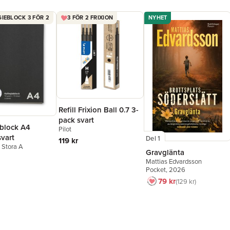
IEBLOCK 3 FÖR 2
3 FÖR 2 FRIXION
NYHET
Refill Frixion Ball 0.7 3-
pack svart
eblock A4
Pilot
svart
Del 1
119 kr
n Stora A
Gravglänta
Mattias Edvardsson
Pocket
, 2026
79 kr
129 kr