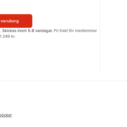
Upplaga
Förlag
ISBN
 varukorg
a.
Skickas
inom 5-8 vardagar
.
Fri frakt för medlemmar
t 249 kr.
böcker