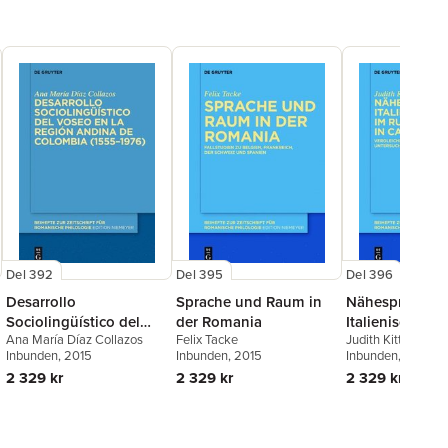
Del 392
Del 395
Del 396
Desarrollo
Sprache und Raum in
Nähesprachlic
Sociolingüístico del
der Romania
Italienisch Im
Ana María Díaz Collazos
Felix Tacke
Judith Kittler
Voseo En La Región
Ruhrgebiet Un
Inbunden
, 2015
Inbunden
, 2015
Inbunden
, 2015
Andina de Colombia
Catania
2 329 kr
2 329 kr
2 329 kr
(1555-1976)