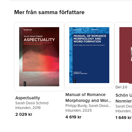
Hoppa över listan
Mer från samma författare
Del 20
Manual of Romance
Schön U
Aspectuality
Morphology and Word
Normie
Sarah Dessì Schmid
Philipp Burdy
,
Sarah Dessì
Formation
Sarah Des
Ästhetik
Inbunden
, 2019
Schmid
Inbunden
,
Daniela Marzo
, 2025
Katharina
Inbunden
Sprachp
2 029 kr
4 619 kr
1 649 kr
Frühen 
Hoppa över listan