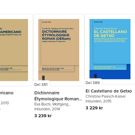
Del 389
Del 381
El Castellano de Getxo
ericano
Dictionnaire
Christine Paasch-Kaiser
i
Étymologique Roman
Inbunden
, 2015
, 2013
Éva Buchi
,
Wolfgang
(DÉRom)
3 229 kr
Schweickard
Inbunden
, 2014
r
3 239 kr