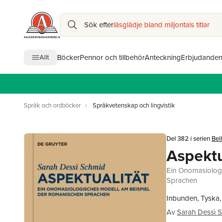
Sök efter
läsglädje bland miljontals titlar
Böcker
Pennor och tillbehör
Anteckning
Erbjudande
Allt
Språk och ordböcker
Språkvetenskap och lingvistik
Del 382 i serien
Bei
Aspektu
Ein Onomasiolog
Sprachen
Inbunden, Tyska,
Av
Sarah Dessì 