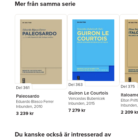
Mer från samma serie
Del 363
Del 375
Del 361
Guiron Le Courtois
Italoam
Paleosardo
Venceslas Bubenicek
Elton Prift
Eduardo Blasco Ferrer
Inbunden
, 2015
Inbunden
Inbunden
, 2010
7 279 kr
2 209 k
3 239 kr
Hoppa över listan
Du kanske också är intresserad av