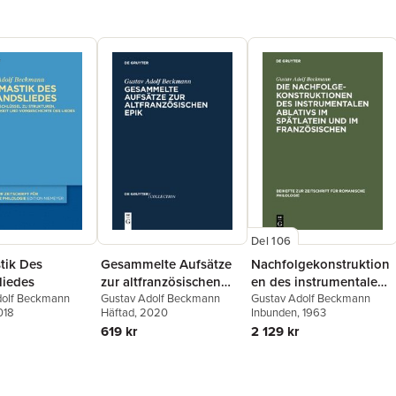
Del 106
ik Des
Gesammelte Aufsätze
Nachfolgekonstruktion
liedes
zur altfranzösischen
en des instrumentalen
dolf Beckmann
Epik
Gustav Adolf Beckmann
Ablativs im Spätlatein
Gustav Adolf Beckmann
018
Häftad
, 2020
Inbunden
, 1963
und im Französischen
619 kr
2 129 kr