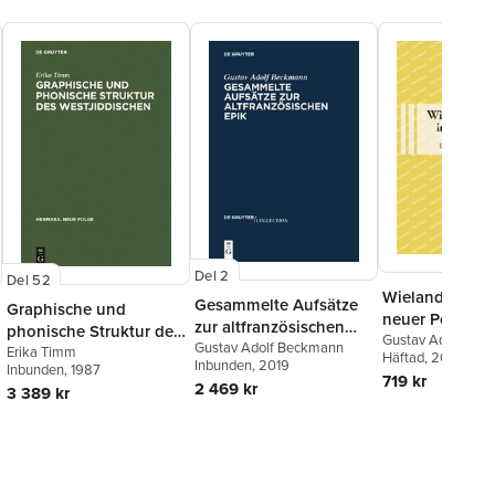
Del 2
Del 52
Wieland der S
Gesammelte Aufsätze
Graphische und
neuer Perspekt
zur altfranzösischen
phonische Struktur des
Gustav Adolf Be
Epik
Gustav Adolf Beckmann
Westjiddischen
Erika Timm
Häftad
, 2004
Inbunden
, 2019
Inbunden
, 1987
719 kr
2 469 kr
3 389 kr