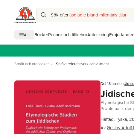
Sök efter
läsglädje bland miljontals titlar
Böcker
Pennor och tillbehör
Anteckning
Erbjudande
Allt
Språk och ordböcker
Språk: referensverk och allmänt
Del 13 i serien
Jidis
Jidisch
Etymologische St
Problematik der 
Häftad, Tyska, 2
Av
Gustav Adolf