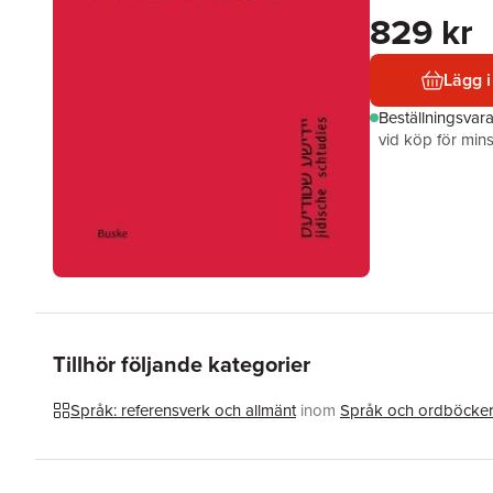
829 kr
Lägg i
Beställningsvar
vid köp för mins
Tillhör följande kategorier
Språk: referensverk och allmänt
inom
Språk och ordböcke
Hoppa över listan