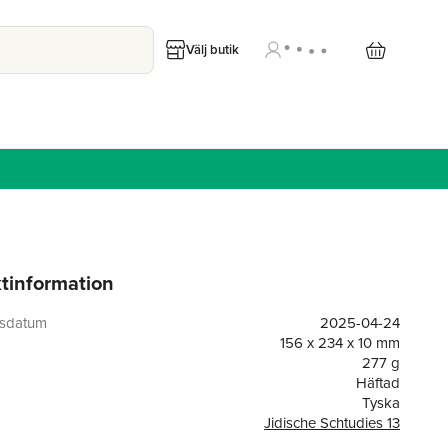
Välj butik
tinformation
gsdatum
2025-04-24
156 x 234 x 10 mm
277 g
Häftad
Tyska
Jidische Schtudies 13
or
192