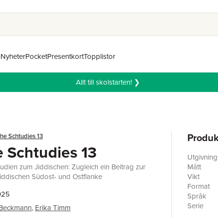
n
Nyheter
Pocket
Presentkort
Topplistor
Allt till skolstarten! ❯
Produk
che Schtudies 13
e Schtudies 13
Utgivnin
udien zum Jiddischen: Zugleich ein Beitrag zur
Mått
jiddischen Südost- und Ostflanke
Vikt
Format
025
Språk
Serie
 Beckmann
,
Erika Timm
Antal sid