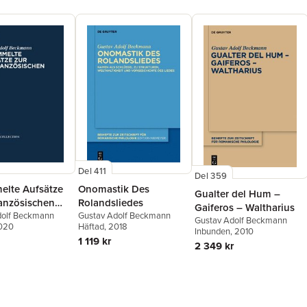
Del 411
Del 359
lte Aufsätze
Onomastik Des
Gualter del Hum –
ranzösischen
Rolandsliedes
Gaiferos – Waltharius
dolf Beckmann
Gustav Adolf Beckmann
Gustav Adolf Beckmann
2020
Häftad
, 2018
Inbunden
, 2010
1 119 kr
2 349 kr