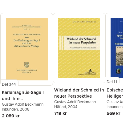
Del 11
Del 344
Wieland der Schmied in
Epischer Renau
Karlamagnús-Saga I
neuer Perspektive
Heiliger Reino
und ihre
Gustav Adolf Beckmann
Lichte Einer
Gustav Adolf Be
altfranzösische Vorlage
Gustav Adolf Beckmann
Häftad
, 2004
Elmar Eggert
Inbunden
, 2019
Radiocarbon-D
Inbunden
, 2008
719 kr
569 kr
2 089 kr