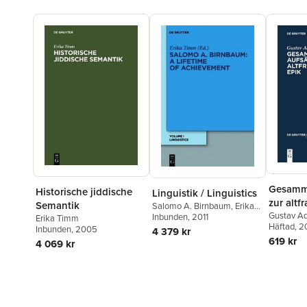
Gesamme
Historische jiddische
Linguistik / Linguistics
zur altf
Semantik
Salomo A. Birnbaum
,
Erika
Epik
Gustav A
Timm
Inbunden
, 2011
Erika Timm
Häftad
, 
Inbunden
, 2005
4 379 kr
619 kr
4 069 kr