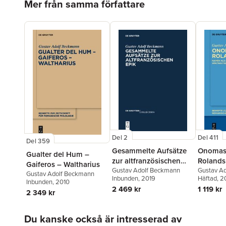
Mer från samma författare
Del 2
Del 411
Del 359
Gesammelte Aufsätze
Onomast
Gualter del Hum –
zur altfranzösischen
Rolands
Gaiferos – Waltharius
Epik
Gustav Adolf Beckmann
Gustav A
Gustav Adolf Beckmann
Inbunden
, 2019
Häftad
, 2
Inbunden
, 2010
2 469 kr
1 119 kr
2 349 kr
Hoppa över listan
Du kanske också är intresserad av