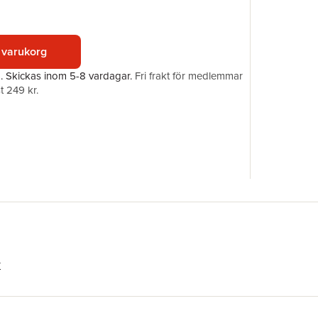
Förlag
ISBN
 varukorg
a.
Skickas
inom 5-8 vardagar
.
Fri frakt för medlemmar
t 249 kr.
r