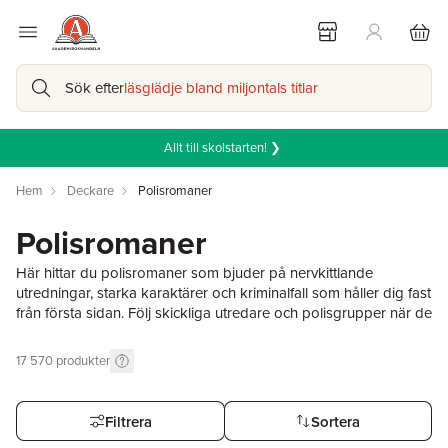
Sök efter
läsglädje bland miljontals titlar
Allt till skolstarten! ❯
Hem
Deckare
Polisromaner
Polisromaner
Här hittar du polisromaner som bjuder på nervkittlande
utredningar, starka karaktärer och kriminalfall som håller dig fast
från första sidan. Följ skickliga utredare och polisgrupper när de
jagar ledtrådar, avslöjar motiv och kämpar mot klockan i allt från
småstadsmiljöer till storstädernas skuggiga kvarter.
17 570
produkter
Polisromaner passar dig som gillar realism, samhällsskildring
och spänning där polisarbetet står i centrum. Här finns både
svenska och internationella favoriter.
Filtrera
Sortera