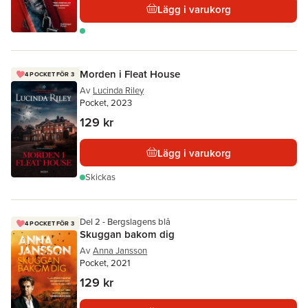
Lägg i varukorg
Morden i Fleat House
4 POCKET FÖR 3
Av
Lucinda Riley
Pocket, 2023
129 kr
Lägg i varukorg
Skickas
Del 2 - Bergslagens blå
4 POCKET FÖR 3
Skuggan bakom dig
Av
Anna Jansson
Pocket, 2021
129 kr