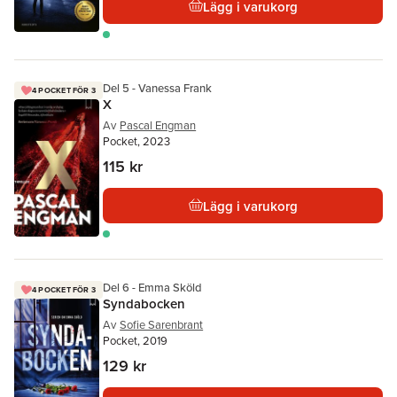
Lägg i varukorg
Del 5 - Vanessa Frank
4 POCKET FÖR 3
X
Av
Pascal Engman
Pocket, 2023
115 kr
Lägg i varukorg
Del 6 - Emma Sköld
4 POCKET FÖR 3
Syndabocken
Av
Sofie Sarenbrant
Pocket, 2019
129 kr