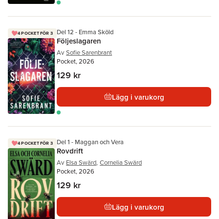
Del 12 - Emma Sköld
4 POCKET FÖR 3
Följeslagaren
Av
Sofie Sarenbrant
Pocket, 2026
129 kr
Lägg i varukorg
Del 1 - Maggan och Vera
4 POCKET FÖR 3
Rovdrift
Av
Elsa Swärd
,
Cornelia Swärd
Pocket, 2026
129 kr
Lägg i varukorg