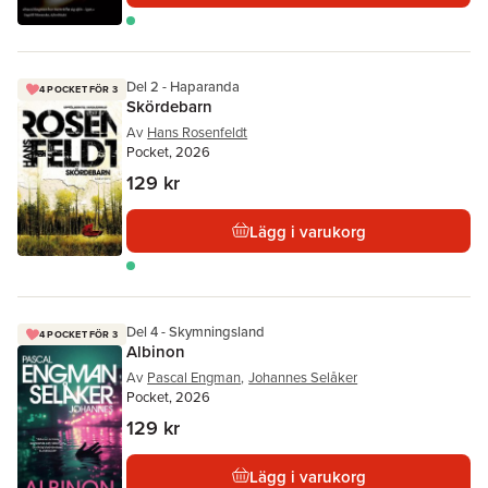
Del 2 - Haparanda
4 POCKET FÖR 3
Skördebarn
Av
Hans Rosenfeldt
Pocket, 2026
129 kr
Lägg i varukorg
Del 4 - Skymningsland
4 POCKET FÖR 3
Albinon
Av
Pascal Engman
,
Johannes Selåker
Pocket, 2026
129 kr
Lägg i varukorg