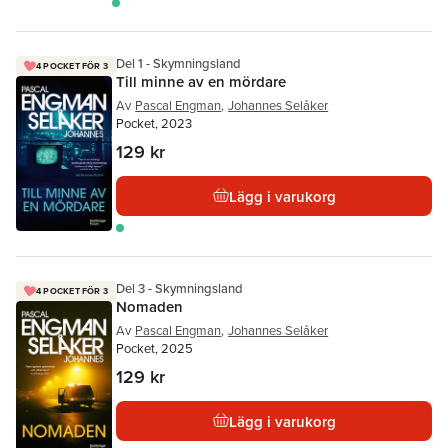
Del 1 - Skymningsland
4 POCKET FÖR 3
Till minne av en mördare
Av
Pascal Engman
,
Johannes Selåker
Pocket, 2023
129 kr
Lägg i varukorg
Del 3 - Skymningsland
4 POCKET FÖR 3
Nomaden
Av
Pascal Engman
,
Johannes Selåker
Pocket, 2025
129 kr
Lägg i varukorg