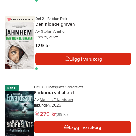
Del 2 - Fabian Risk
4 POCKET FÖR 3
Den nionde graven
Av
Stefan Ahnhem
Pocket, 2025
129 kr
Lägg i varukorg
Del 3 - Brottsplats Söderslätt
NYHET
Flickorna vid altaret
Av
Mattias Edvardsson
Inbunden, 2026
279 kr
319 kr
Lägg i varukorg