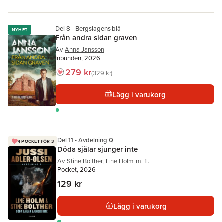
Del 8 - Bergslagens blå
NYHET
Från andra sidan graven
Av
Anna Jansson
Inbunden, 2026
279 kr
329 kr
Lägg i varukorg
Del 11 - Avdelning Q
4 POCKET FÖR 3
Döda själar sjunger inte
Av
Stine Bolther
,
Line Holm
m. fl.
Pocket, 2026
129 kr
Lägg i varukorg