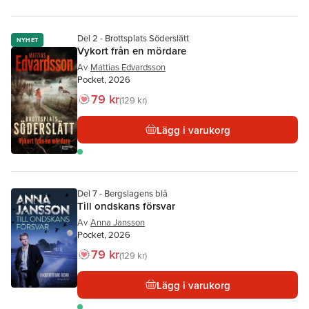
Del 2 - Brottsplats Söderslätt
NYHET
Vykort från en mördare
Av
Mattias Edvardsson
Pocket, 2026
79 kr
129 kr
Lägg i varukorg
Del 7 - Bergslagens blå
Till ondskans försvar
Av
Anna Jansson
Pocket, 2026
79 kr
129 kr
Lägg i varukorg