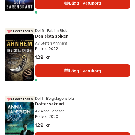
Lägg i varukorg
Del 6 - Fabian Risk
4 POCKET FÖR 3
Den sista spiken
Av
Stefan Ahnhem
Pocket, 2022
129 kr
Lägg i varukorg
Del 1 - Bergslagens blå
4 POCKET FÖR 3
Dotter saknad
Av
Anna Jansson
Pocket, 2020
129 kr