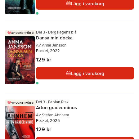
Lägg i varukorg
Del 3 - Bergslagens blå
4 POCKET FÖR 3
Dansa min docka
Av
Anna Jansson
Pocket, 2022
129 kr
Lägg i varukorg
Del 3 - Fabian Risk
4 POCKET FÖR 3
Arton grader minus
Av
Stefan Ahnhem
Pocket, 2025
129 kr