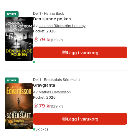
Del 1 - Hanna Back
NYHET
Den sjunde pojken
Av
Johanna Bäckström Lerneby
Pocket, 2026
79 kr
129 kr
Lägg i varukorg
Del 1 - Brottsplats Söderslätt
NYHET
Gravglänta
Av
Mattias Edvardsson
Pocket, 2026
79 kr
129 kr
Lägg i varukorg
Skickas