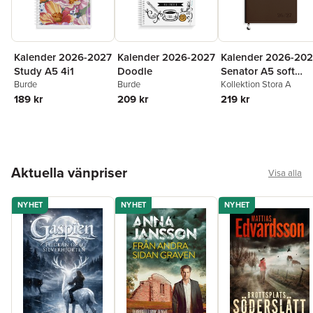
Kalender 2026-2027
Kalender 2026-2027
Kalender 2026-20
Study A5 4i1
Doodle
Senator A5 soft
Burde
Burde
inbunden brun
Kollektion Stora A
189 kr
209 kr
219 kr
Hoppa över listan
Aktuella vänpriser
Visa alla
NYHET
NYHET
NYHET