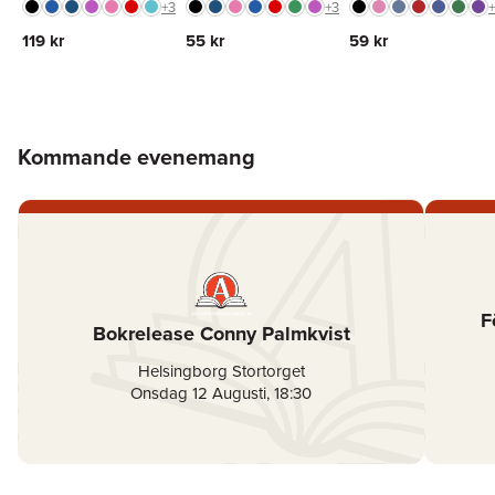
svart, raderbar
Hoppa över färglista
Hoppa över färglista
Hoppa över färglist
+
3
+
3
+
119 kr
55 kr
59 kr
Kommande evenemang
F
Bokrelease Conny Palmkvist
Helsingborg Stortorget
Onsdag 12 Augusti
,
18:30