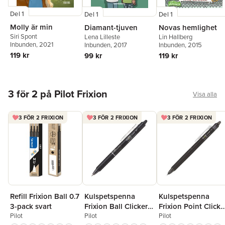
Del 1
Del 1
Del 1
Molly är min
Novas hemlighet
Diamant-tjuven
Siri Spont
Lin Hallberg
Lena Lilleste
Inbunden
, 2021
Inbunden
, 2015
Inbunden
, 2017
119 kr
119 kr
99 kr
Hoppa över listan
3 för 2 på Pilot Frixion
Visa alla
3 FÖR 2 FRIXION
3 FÖR 2 FRIXION
3 FÖR 2 FRIXION
Refill Frixion Ball 0.7
Kulspetspenna
Kulspetspenna
3-pack svart
Frixion Ball Clicker
Frixion Point Clicke
Pilot
0.7 svart, raderbar
Pilot
Synergy-tip 0.5
Pilot