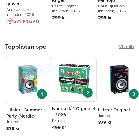
Kriget
Fallhöjd
graven
Pascal Engman
Carin Hjulström
Anna Jansson
Inbunden
, 2026
Inbunden
, 2026
Inbunden
, 2026
299 kr
299 kr
279 kr
329 kr
Hoppa över listan
Topplistan spel
Visa alla
2
1
3
När då då? Orginalet
Hitster - Summer
Hitster Original
- 2026
Party (Nordic)
Jumbo
Kärnan
Jumbo
379 kr
499 kr
379 kr