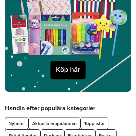
Hoppa över listan
Handla efter populära kategorier
Nyheter
Aktuella erbjudanden
Topplistor
Skönlitteratur
Deckare
Barnböcker
Pocket