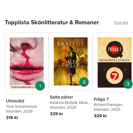
Hoppa över listan
Topplista Skönlitteratur & Romaner
Visa alla
2
3
1
Salta pärlor
Fråga 7
Ultravåld
Katarina Ekstedt
,
Niklas
Richard Flanagan
Tone Schunnesson
Ekstedt
Inbunden
, 2026
Inbunden
, 2025
Inbunden
, 2026
329 kr
329 kr
319 kr