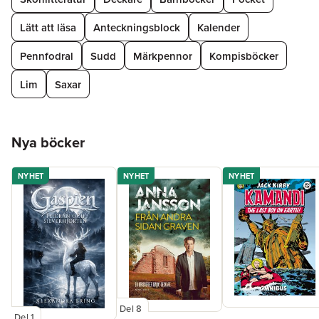
Lätt att läsa
Anteckningsblock
Kalender
Pennfodral
Sudd
Märkpennor
Kompisböcker
Lim
Saxar
Hoppa över listan
Nya böcker
NYHET
NYHET
NYHET
Del 8
Del 1