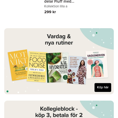
delar Fluff med
ögon grönt
Kollektion lilla a
299 kr