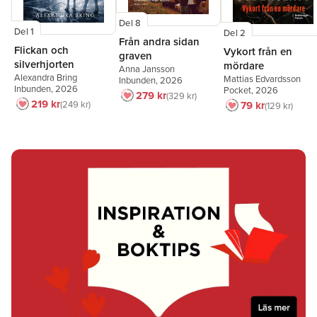
Del 8
Del 1
Del 2
Från andra sidan
Flickan och
Vykort från en
graven
silverhjorten
mördare
Anna Jansson
Alexandra Bring
Mattias Edvardsson
Inbunden
, 2026
Inbunden
, 2026
Pocket
, 2026
279 kr
329 kr
219 kr
79 kr
249 kr
129 kr