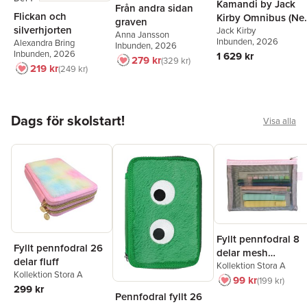
Kamandi by Jack
Från andra sidan
Flickan och
Kirby Omnibus (Ne
graven
silverhjorten
Edition)
Jack Kirby
Anna Jansson
Inbunden
, 2026
Alexandra Bring
Inbunden
, 2026
Inbunden
, 2026
1 629 kr
279 kr
329 kr
219 kr
249 kr
Hoppa över listan
Dags för skolstart!
Visa alla
Fyllt pennfodral 8
Fyllt pennfodral 26
delar mesh
delar fluff
rosa/grön
Kollektion Stora A
Kollektion Stora A
99 kr
199 kr
299 kr
Pennfodral fyllt 26