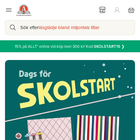
Sök efter
läsglädje bland miljontals titlar
15% på ALLT* online vid köp över 300 kr! Kod
SKOLSTART15
❯
Akademibokhandeln - Handla online eller reservera i butik!