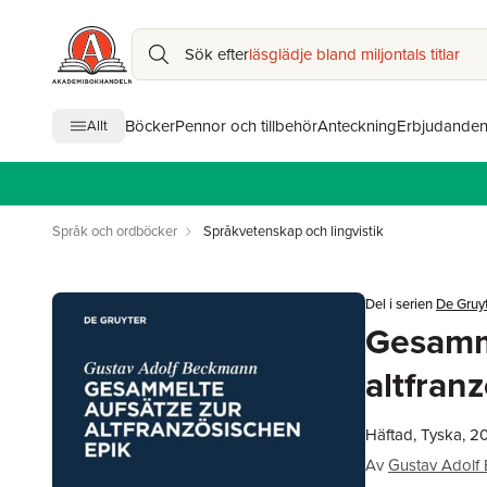
Sök efter
läsglädje bland miljontals titlar
Böcker
Pennor och tillbehör
Anteckning
Erbjudande
Allt
Språk och ordböcker
Språkvetenskap och lingvistik
Del i serien
De Gruyt
Gesamm
altfran
Häftad, Tyska, 2
Av
Gustav Adolf