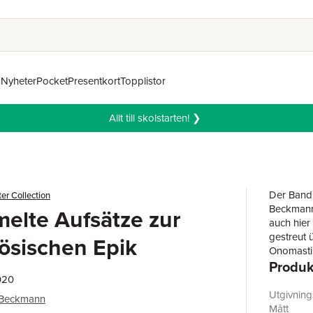
n
Nyheter
Pocket
Presentkort
Topplistor
Allt till skolstarten! ❯
Der Band 
er Collection
Beckmann
elte Aufsätze zur
auch hier
gestreut 
zösischen Epik
Onomastik
Produk
greifen s
Oscheri) 
020
(Ricardus
Utgivnin
 Beckmann
Guibourc,
Mått