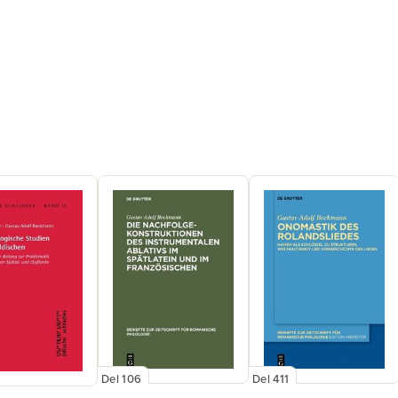
Del 106
Del 411