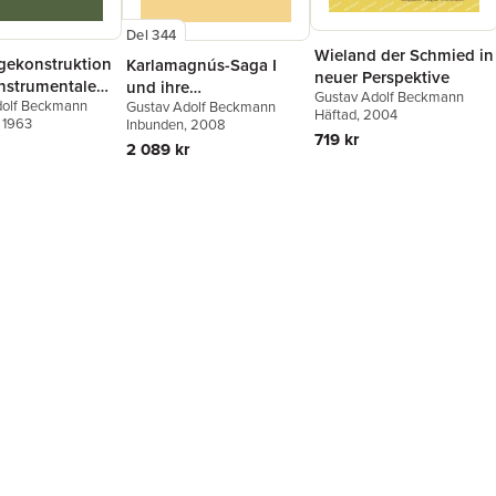
Del 344
Wieland der Schmied in
gekonstruktion
Karlamagnús-Saga I
neuer Perspektive
instrumentalen
und ihre
Gustav Adolf Beckmann
dolf Beckmann
 im Spätlatein
Gustav Adolf Beckmann
altfranzösische Vorlage
Häftad
, 2004
, 1963
Inbunden
, 2008
Französischen
719 kr
2 089 kr