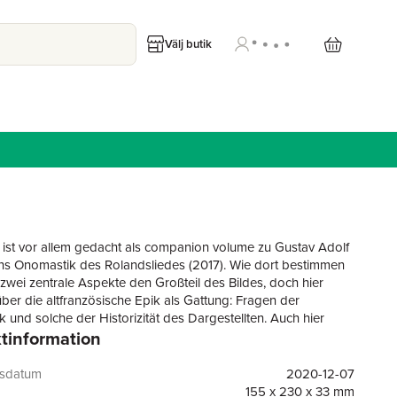
Välj butik
ist vor allem gedacht als companion volume zu Gustav Adolf
s Onomastik des Rolandsliedes (2017). Wie dort bestimmen
 zwei zentrale Aspekte den Großteil des Bildes, doch hier
über die altfranzösische Epik als Gattung: Fragen der
 und solche der Historizität des Dargestellten. Auch hier
tinformation
ie meist sogar ineinander: Personennamen wie Audegarius (+
~ Oggero Spatacurta ~ Ogier, Malduit der Schatzmeister,
) Baligan, Nikephóros ~ Hugue li Forz, Witburg ~ Wigburg ~
gsdatum
2020-12-07
 Alpais, A(da)lgis (→ Malgis/Amalgis), Toponyme wie Belin,
155 x 230 x 33 mm