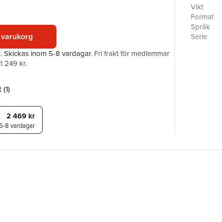
Lucena ~ 
Vikt
sur-Sûre 
Format
sowie da
Språk
jeweils ei
 varukorg
Serie
sind in i
Antal sid
a.
Skickas
inom 5-8 vardagar
.
Fri frakt för medlemmar
aus der 
Upplaga
t 249 kr.
wo nötig,
Förlag
facettenr
ISBN
geste – v
 (
1
)
Pèlerinag
Renaut d
2 469 kr
5-8 vardagar