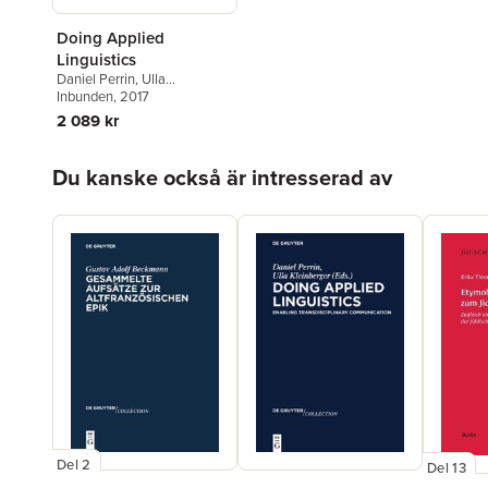
Doing Applied
Linguistics
Daniel Perrin
,
Ulla
Kleinberger
Inbunden
, 2017
2 089 kr
Hoppa över listan
Du kanske också är intresserad av
Del 2
Del 13