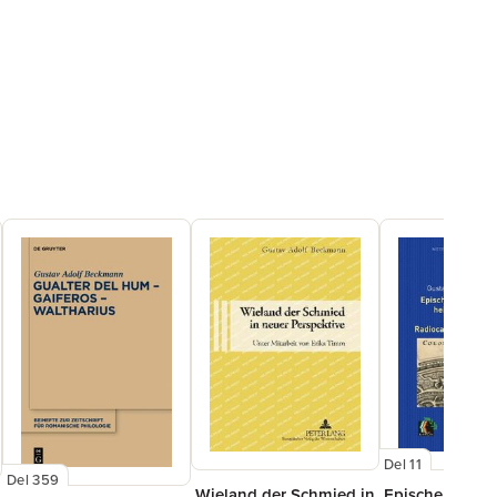
Del 11
Del 359
Wieland der Schmied in
Epischer Renau