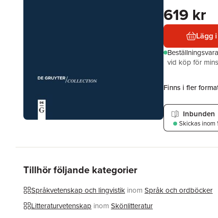
619 kr
Lägg i
Beställningsvar
vid köp för mins
Finns i fler format
Inbunden
Skickas
inom 
Tillhör följande kategorier
Språkvetenskap och lingvistik
inom
Språk och ordböcker
Litteraturvetenskap
inom
Skönlitteratur