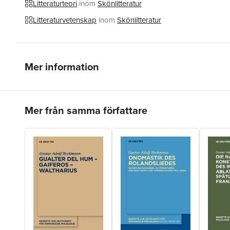
Litteraturteori
inom
Skönlitteratur
Litteraturvetenskap
inom
Skönlitteratur
Mer information
Hoppa över listan
Mer från samma författare