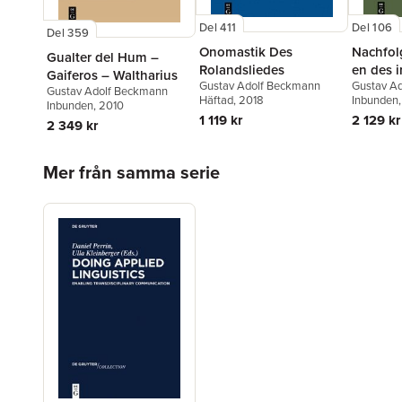
Del 411
Del 106
Del 359
Onomastik Des
Nachfol
Gualter del Hum –
Rolandsliedes
en des 
Gaiferos – Waltharius
Gustav Adolf Beckmann
Gustav A
Ablativs
Gustav Adolf Beckmann
Häftad
, 2018
Inbunden
und im 
Inbunden
, 2010
1 119 kr
2 129 kr
2 349 kr
Hoppa över listan
Mer från samma serie