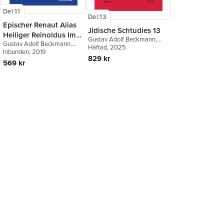
Del 11
Del 13
Epischer Renaut Alias
Jidische Schtudies 13
Heiliger Reinoldus Im
Gustav Adolf Beckmann
,
Gustav Adolf Beckmann
,
Lichte Einer
Erika Timm
Häftad
, 2025
Elmar Eggert
Inbunden
, 2019
Radiocarbon-Datierung
829 kr
569 kr