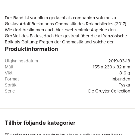
Der Band ist vor allem gedacht als companion volume zu
Gustav Adolf Beckmanns Onomastik des Rolandsliedes (2017).
Wie dort bestimmen auch hier zwei zentrale Aspekte den
Großteil des Bildes, doch hier gestreut über die altfranzösische
Epik als Gattung: Fragen der Onomastik und solche der
Produktinformation
Historizität des Dargestellten. Auch hier greifen sie meist sogar
ineinander: Personennamen wie Audegarius (+ Oscheri) ~
Oggero Spatacurta ~ Ogier, Malduit der Schatzmeister,
Utgivningsdatum
2019-03-18
(Ricardus) Baligan, Nikephóros ~ Hugue li Forz, Witburg ~
Mått
155 x 230 x 32 mm
Wigburg ~ Guibourc, Alpais, A(da)lgis (→ Malgis/Amalgis),
Vikt
816 g
Toponyme wie Belin, Lucena ~ Luiserne, Worms ~ Garmaise,
Format
Inbunden
Dortmund ~ Tremoigne, Esch-sur-Sûre ~ Ascane, Avroy ~
Språk
Tyska
Auridon ~ Oridon ~ Dordone, Pierrepont sowie das doppelte
Serie
De Gruyter Collection
Hydronym Rura ~ Rune und Erunia ~ Rune bringen jeweils ein
Antal sidor
475
Stück ihrer aufschlussreichen Geschichte mit sich. Die Texte sind
Upplaga
19001
in ihrer ursprünglichen Erscheinungsform belassen, doch
Förlag
De Gruyter
sämtlich aus der Forschungsperspektive des Jahres 2018
ISBN
9783110615678
durchgesehen und, wo nötig, mit einem Postskriptum versehen.
Tillhör följande kategorier
So entsteht ein facettenreiches Panorama zur Entstehung der
älteren Chansons de geste – von der Ogier-, Rolands-,