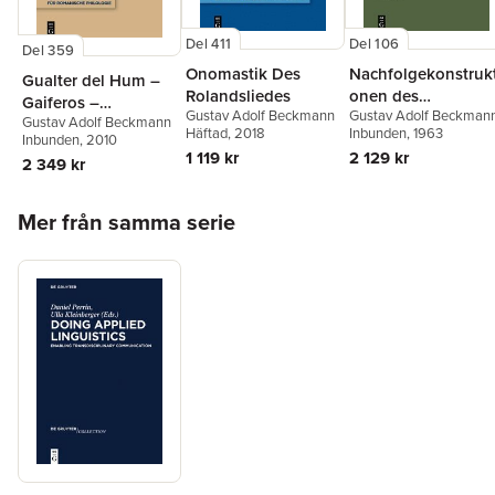
Del 411
Del 106
Del 359
Onomastik Des
Nachfolgekonstrukt
Gualter del Hum –
Rolandsliedes
onen des
Gaiferos –
Gustav Adolf Beckmann
Gustav Adolf Beckman
instrumentalen
Gustav Adolf Beckmann
Waltharius
Häftad
, 2018
Inbunden
, 1963
Ablativs im
Inbunden
, 2010
1 119 kr
2 129 kr
Spätlatein und im
2 349 kr
Französischen
Hoppa över listan
Mer från samma serie