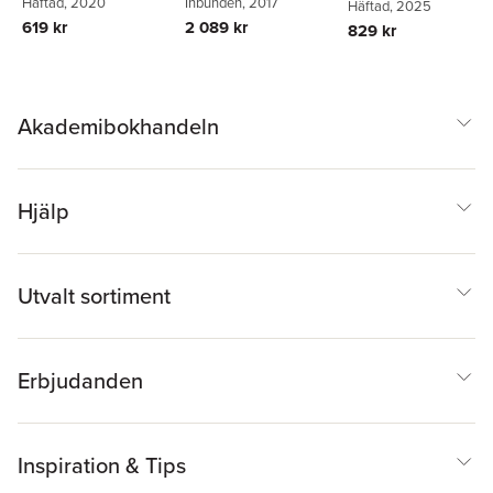
Häftad
, 2020
Kleinberger
Inbunden
, 2017
Erika Timm
Häftad
, 2025
Epik
619 kr
2 089 kr
829 kr
Akademibokhandeln
Hjälp
Utvalt sortiment
Erbjudanden
Inspiration & Tips