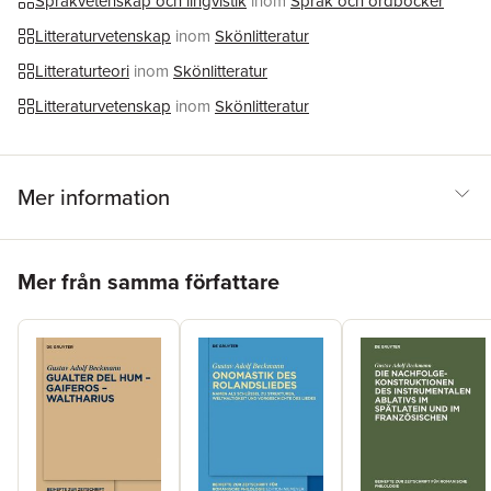
Språkvetenskap och lingvistik
inom
Språk och ordböcker
Wilhelms- und Sachsenepik über Pèlerinage de Charlemagne
und Berthe au(x) grand(s) Pied(s) bis zu Renaut de Montauban.
Litteraturvetenskap
inom
Skönlitteratur
Litteraturteori
inom
Skönlitteratur
Litteraturvetenskap
inom
Skönlitteratur
Mer information
Hoppa över listan
Mer från samma författare