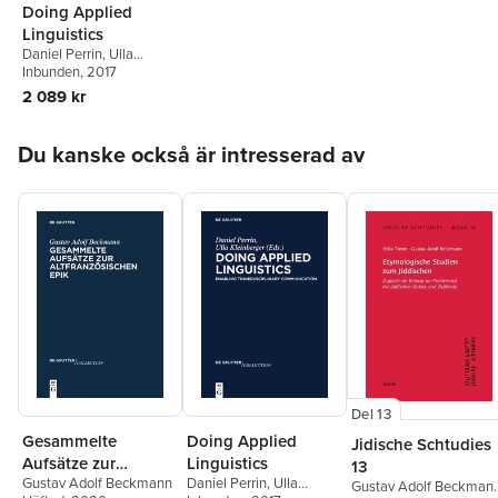
Doing Applied
Linguistics
Daniel Perrin
,
Ulla
Kleinberger
Inbunden
, 2017
2 089 kr
Hoppa över listan
Du kanske också är intresserad av
Del 13
Gesammelte
Doing Applied
Jidische Schtudies
Aufsätze zur
Linguistics
13
Gustav Adolf Beckmann
Daniel Perrin
,
Ulla
altfranzösischen
Gustav Adolf Beckman