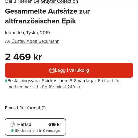
Del 2 i serien
De Gruyter Collection
Gesammelte Aufsätze zur
altfranzösischen Epik
Inbunden, Tyska, 2019
Av
Gustav Adolf Beckmann
2 469 kr
Lägg i varukorg
Beställningsvara.
Skickas
inom 5-8 vardagar
.
Fri frakt för
medlemmar vid köp för minst 249 kr.
Finns i fler format (
1
)
Häftad
619 kr
Skickas
inom 5-8 vardagar