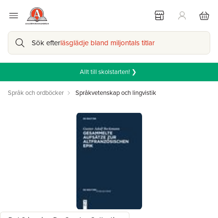
Sök efter
läsglädje bland miljontals titlar
Allt till skolstarten! ❯
Språk och ordböcker
Språkvetenskap och lingvistik