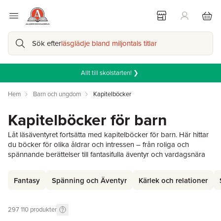
Sök efter
läsglädje bland miljontals titlar
Allt till skolstarten! ❯
Hem
Barn och ungdom
Kapitelböcker
Kapitelböcker för barn
Låt läsäventyret fortsätta med kapitelböcker för barn. Här hittar
du böcker för olika åldrar och intressen – från roliga och
spännande berättelser till fantasifulla äventyr och vardagsnära
historier.
Oavsett om ditt barn gillar mysterier, humor, vänskap, fantasy
Fantasy
Spänning och Äventyr
Kärlek och relationer
eller djur finns kapitelböcker som väcker läslusten och bjuder
på många härliga lässtunder.
297 110
produkter