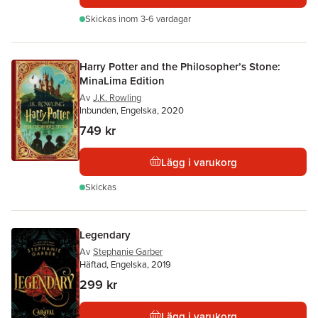
Skickas
inom 3-6 vardagar
Harry Potter and the Philosopher’s Stone:
MinaLima Edition
Av
J.K. Rowling
Inbunden, Engelska, 2020
749 kr
Lägg i varukorg
Skickas
Legendary
Av
Stephanie Garber
Häftad, Engelska, 2019
299 kr
Lägg i varukorg