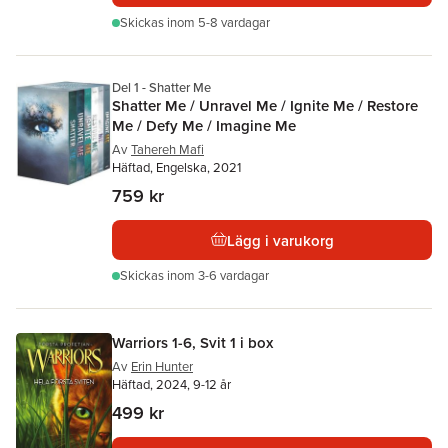
Skickas
inom 5-8 vardagar
Del 1 - Shatter Me
Shatter Me / Unravel Me / Ignite Me / Restore
Me / Defy Me / Imagine Me
Av
Tahereh Mafi
Häftad, Engelska, 2021
759 kr
Lägg i varukorg
Skickas
inom 3-6 vardagar
Warriors 1-6, Svit 1 i box
Av
Erin Hunter
Häftad, 2024, 9-12 år
499 kr