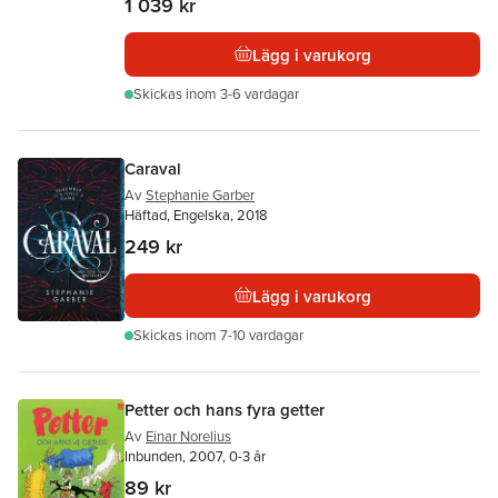
1 039 kr
Lägg i varukorg
Skickas
inom 3-6 vardagar
Caraval
Av
Stephanie Garber
Häftad, Engelska, 2018
249 kr
Lägg i varukorg
Skickas
inom 7-10 vardagar
Petter och hans fyra getter
Av
Einar Norelius
Inbunden, 2007, 0-3 år
89 kr