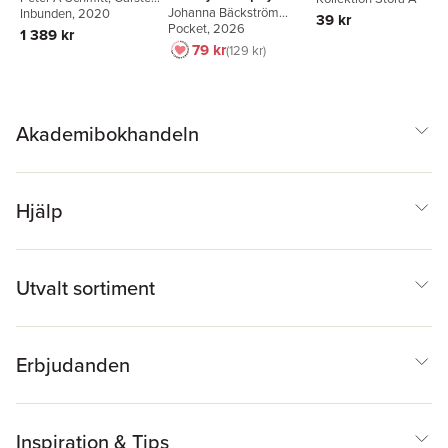
Johanna Bäckström
Sinner
Inbunden
,
Christine Paasch-
, 2020
39 kr
Lerneby
Pocket
, 2026
Kaiser
,
Johannes Härtel
1 389 kr
79 kr
129 kr
Akademibokhandeln
Hjälp
Utvalt sortiment
Erbjudanden
Inspiration & Tips