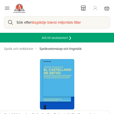
Sök efter
läsglädje bland miljontals titlar
Allt till skolstarten! ❯
Språk och ordböcker
Språkvetenskap och lingvistik