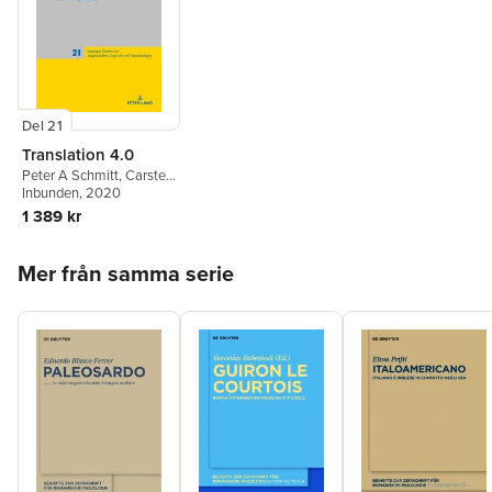
Del 21
Translation 4.0
Peter A Schmitt
,
Carsten
Sinner
Inbunden
,
Christine Paasch-
, 2020
Kaiser
,
Johannes Härtel
1 389 kr
Hoppa över listan
Mer från samma serie