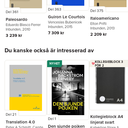
Del 363
Del 375
Del 361
Guiron Le Courtois
Italoamericano
Paleosardo
Venceslas Bubenicek
Elton Prifti
Eduardo Blasco Ferrer
Inbunden
, 2015
Inbunden
, 2013
Inbunden
, 2010
7 309 kr
2 209 kr
3 239 kr
Hoppa över listan
Du kanske också är intresserad av
KOLLEGIEBLOCK 3
NYHET
FÖR 2
Del 21
Kollegieblock A4
Del 1
Translation 4.0
linjerat svart
Den sjunde pojken
Peter A Schmitt
,
Carsten
Kollektion Stora A