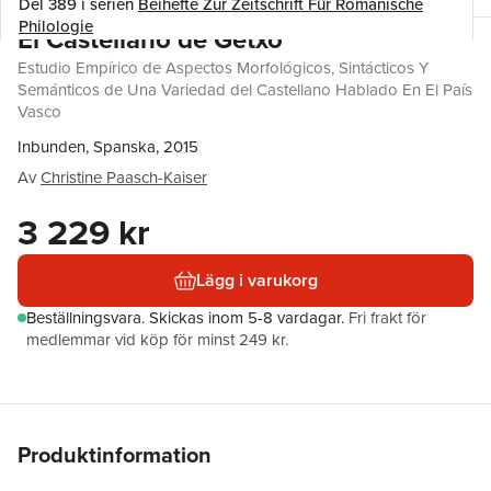
Del 389 i serien
Beihefte Zur Zeitschrift Für Romanische
Philologie
El Castellano de Getxo
Estudio Empírico de Aspectos Morfológicos, Sintácticos Y
Semánticos de Una Variedad del Castellano Hablado En El País
Vasco
Inbunden, Spanska, 2015
Av
Christine Paasch-Kaiser
3 229 kr
Lägg i varukorg
Beställningsvara.
Skickas
inom 5-8 vardagar
.
Fri frakt för
medlemmar vid köp för minst 249 kr.
Produktinformation