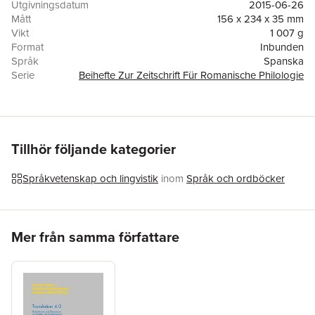
Utgivningsdatum
2015-06-26
Mått
156 x 234 x 35 mm
Vikt
1 007 g
Format
Inbunden
Språk
Spanska
Serie
Beihefte Zur Zeitschrift Für Romanische Philologie
Antal sidor
542
Upplaga
15001
Förlag
De Gruyter
ISBN
9783110370560
Tillhör följande kategorier
Språkvetenskap och lingvistik
inom
Språk och ordböcker
Hoppa över listan
Mer från samma författare