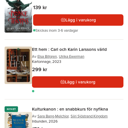
139 kr
Lägg i varukorg
Skickas
inom 3-6 vardagar
Ett hem : Carl och Karin Larssons värld
Av
Elsa Billgren
,
Ulrika Ewerman
Kartonnage, 2023
299 kr
Lägg i varukorg
Kulturkanon : en snabbkurs för nyfikna
NYHET
Av
Sara Bang-Melchior
,
Siiri Sjöstrand Kingdom
Inbunden, 2026