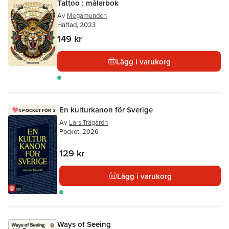
Tattoo : målarbok
Av
Megamunden
Häftad, 2023
149 kr
Lägg i varukorg
En kulturkanon för Sverige
4 POCKET FÖR 3
Av
Lars Trägårdh
Pocket, 2026
129 kr
Lägg i varukorg
Ways of Seeing