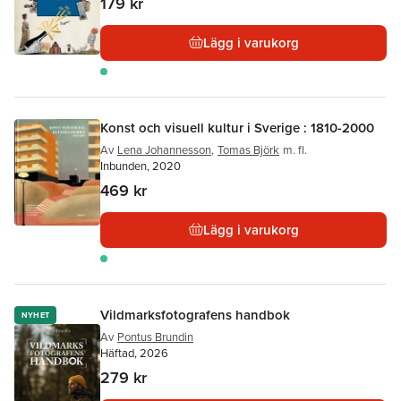
179 kr
Lägg i varukorg
Konst och visuell kultur i Sverige : 1810-2000
Av
Lena Johannesson
,
Tomas Björk
m. fl.
Inbunden, 2020
469 kr
Lägg i varukorg
Vildmarksfotografens handbok
NYHET
Av
Pontus Brundin
Häftad, 2026
279 kr