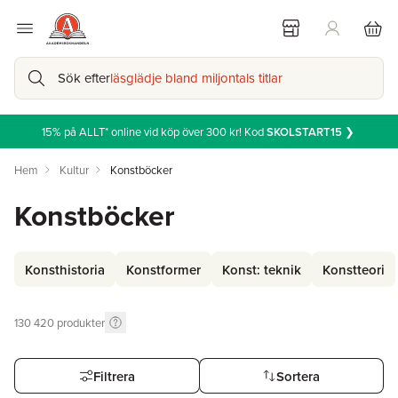
Sök efter
läsglädje bland miljontals titlar
15% på ALLT* online vid köp över 300 kr! Kod
SKOLSTART15
❯
Hem
Kultur
Konstböcker
Konstböcker
Konsthistoria
Konstformer
Konst: teknik
Konstteori
130 420
produkter
Filtrera
Sortera