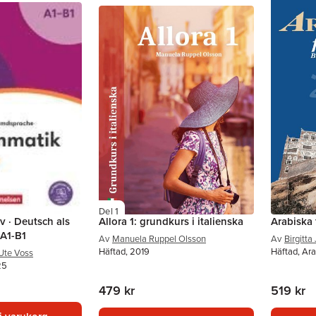
Del 1
v · Deutsch als
Allora 1: grundkurs i italienska
Arabiska 
A1-B1
Av
Manuela Ruppel Olsson
Av
Birgitt
Häftad, 2019
Häftad, Ara
Ute Voss
25
479 kr
519 kr