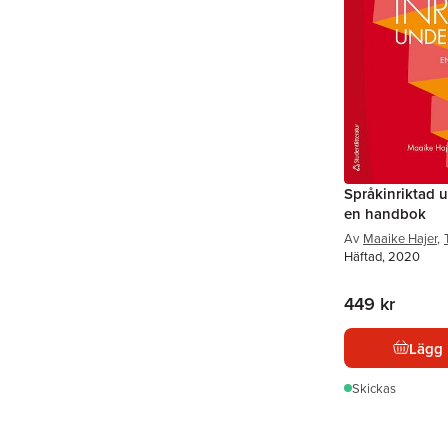
Språkinriktad u
en handbok
Av
Maaike Hajer
,
Häftad, 2020
449 kr
Lägg 
Skickas