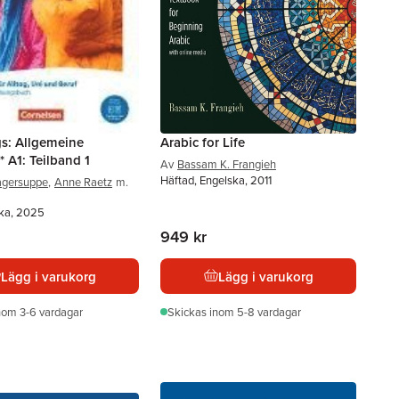
s: Allgemeine
Arabic for Life
 A1: Teilband 1
Av
Bassam K. Frangieh
Häftad, Engelska, 2011
agersuppe
,
Anne Raetz
m.
ska, 2025
949 kr
Lägg i varukorg
Lägg i varukorg
nom 3-6 vardagar
Skickas
inom 5-8 vardagar