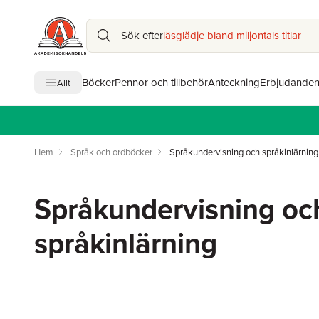
Sök efter
läsglädje bland miljontals titlar
Böcker
Pennor och tillbehör
Anteckning
Erbjudande
Allt
Hem
Språk och ordböcker
Språkundervisning och språkinlärning
Språkundervisning oc
språkinlärning