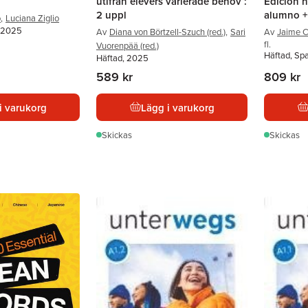
utifrån elevers varierade behov :
Edicion h
2 uppl
alumno +
o
,
Luciana Ziglio
, 2025
Av
Diana von Börtzell-Szuch (red.)
,
Sari
Av
Jaime C
fl.
Vuorenpää (red.)
Häftad, Sp
Häftad, 2025
589 kr
809 kr
i varukorg
Lägg i varukorg
Skickas
Skickas