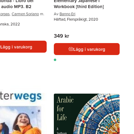
ibrida - Libro del
Elementary Japanese I
 audio MP3. B2
Workbook [third Edition]
orpas
,
Carmen Soriano
m.
Av
Banno Eri
Häftad, Flerspråkigt, 2020
anska, 2022
349 kr
Lägg i varukorg
Lägg i varukorg