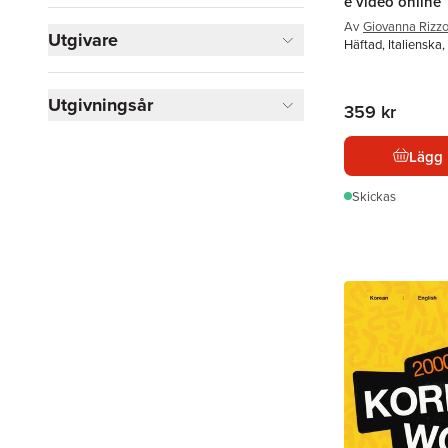
e video online
Av
Giovanna Rizz
Utgivare
Häftad, Italienska
Utgivningsår
359 kr
Lägg 
Skickas