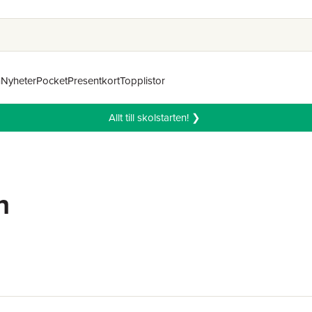
n
Nyheter
Pocket
Presentkort
Topplistor
Allt till skolstarten! ❯
h