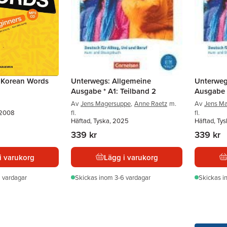
 Korean Words
Unterwegs: Allgemeine
Unterweg
Ausgabe * A1: Teilband 2
Ausgabe *
Av
Jens Magersuppe
,
Anne Raetz
m.
Av
Jens M
 2008
fl.
fl.
Häftad, Tyska, 2025
Häftad, Ty
339 kr
339 kr
i varukorg
Lägg i varukorg
 vardagar
Skickas
inom 3-6 vardagar
Skickas
i