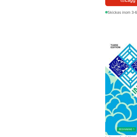
Lägg 
Skickas
inom 3-6