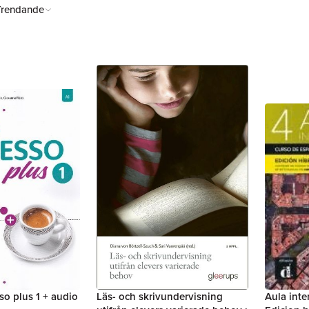
Trendande
o plus 1 + audio
Läs- och skrivundervisning
Aula inte