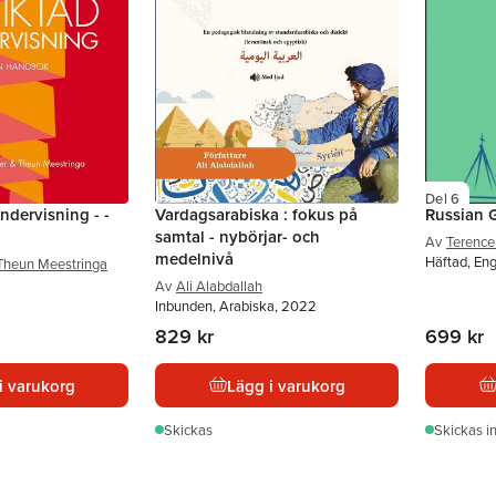
Del 6
ndervisning - -
Vardagsarabiska : fokus på
Russian
samtal - nybörjar- och
Av
Terenc
medelnivå
Häftad, En
Theun Meestringa
Av
Ali Alabdallah
Inbunden, Arabiska, 2022
829 kr
699 kr
i varukorg
Lägg i varukorg
Skickas
Skickas
i