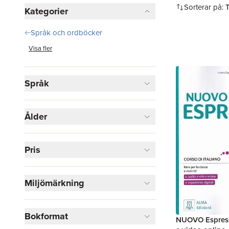
Hoppa över filtreringsmeny
Sorterar på:
Kategorier
Språk och ordböcker
Visa fler
Språk
Ålder
Pris
Miljömärkning
Bokformat
NUOVO Espress