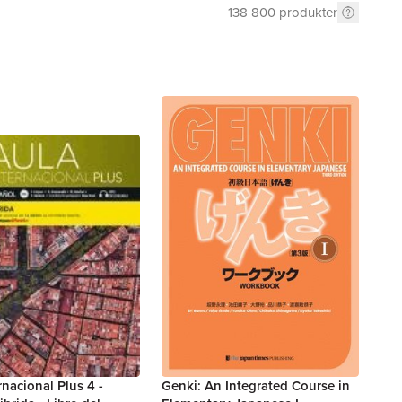
138 800
produkter
rnacional Plus 4 -
Genki: An Integrated Course in