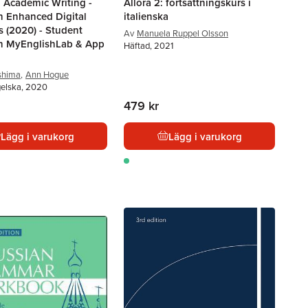
Academic Writing -
Allora 2: fortsättningskurs i
th Enhanced Digital
italienska
 (2020) - Student
Av
Manuela Ruppel Olsson
h MyEnglishLab & App
Häftad, 2021
shima
,
Ann Hogue
gelska, 2020
479 kr
Lägg i varukorg
Lägg i varukorg