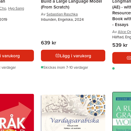
ean
Build a Large Language Model
Longman 
(From Scratch)
(AE) - wi
 Cho
,
Hyo Sang
Resources
Av
Sebastian Raschka
Book wit
 2019
Inbunden, Engelska, 2024
- Essays
Av
Alice O
Häftad, En
639 kr
539 kr
i varukorg
Lägg i varukorg
 vardagar
Skickas
inom 7-10 vardagar