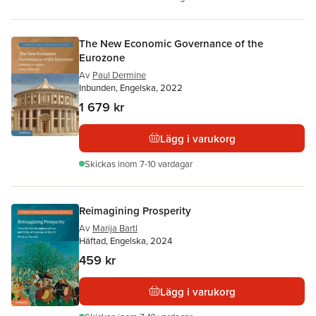
The New Economic Governance of the
Eurozone
Av
Paul Dermine
Inbunden, Engelska, 2022
1 679 kr
Lägg i varukorg
Skickas
inom 7-10 vardagar
Reimagining Prosperity
Av
Marija Bartl
Häftad, Engelska, 2024
459 kr
Lägg i varukorg