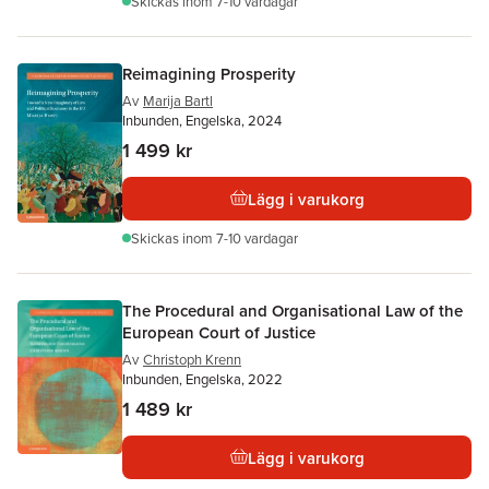
Skickas
inom 7-10 vardagar
Reimagining Prosperity
Av
Marija Bartl
Inbunden, Engelska, 2024
1 499 kr
Lägg i varukorg
Skickas
inom 7-10 vardagar
The Procedural and Organisational Law of the
European Court of Justice
Av
Christoph Krenn
Inbunden, Engelska, 2022
1 489 kr
Lägg i varukorg