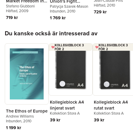
Jean-Claude Piris
Market Freedom in
Union's Fight
Häftad
, 2010
Stefano Giubboni
Patrycja Szarek-Mason
the European
Against Corruption
Häftad
, 2009
Inbunden
, 2010
729 kr
Constitution
719 kr
1 769 kr
Hoppa över listan
Du kanske också är intresserad av
KOLLEGIEBLOCK 3
KOLLEGIEBLOCK 3
FÖR 2
FÖR 2
Kollegieblock A4
Kollegieblock A4
rutat svart
linjerat svart
The Ethos of Europe
Kollektion Stora A
Kollektion Stora A
Andrew Williams
39 kr
39 kr
Inbunden
, 2010
1 199 kr