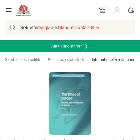
Sök efter
läsglädje bland miljontals titlar
Allt till skolstarten! ❯
Samhälle och politik
Politik och statsskick
Internationella relationer