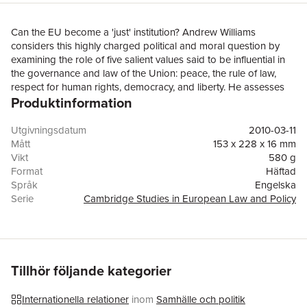
Can the EU become a 'just' institution? Andrew Williams
considers this highly charged political and moral question by
examining the role of five salient values said to be influential in
the governance and law of the Union: peace, the rule of law,
respect for human rights, democracy, and liberty. He assesses
Produktinformation
each of these as elements of an apparent 'institutional ethos'
and philosophy of EU law and finds that justice as a governing
ideal has failed to be taken seriously in the EU. To remedy this
Utgivningsdatum
2010-03-11
condition, he proposes a new set of principles upon which
Mått
153 x 228 x 16 mm
justice might be brought more to the fore in the Union's
Vikt
580 g
governance. By focusing on the realisation of human rights as a
Format
Häftad
core institutional value, Williams argues that the EU can better
Språk
Engelska
define its moral limits so as to evolve as a more just project.
Serie
Cambridge Studies in European Law and Policy
Antal sidor
368
Förlag
Cambridge University Press
ISBN
9780521134040
Tillhör följande kategorier
Internationella relationer
inom
Samhälle och politik