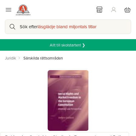
Sök efter
läsglädje bland miljontals titlar
Allt till skolstarten! ❯
Juridik
Särskilda rättsområden