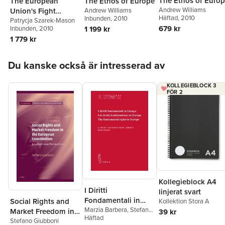
The Ethos of Euro
The European
The Ethos of Europe
Andrew Williams
Union's Fight
Andrew Williams
Häftad
, 2010
Inbunden
, 2010
Against Corruption
Patrycja Szarek-Mason
679 kr
Inbunden
, 2010
1 199 kr
1 779 kr
Hoppa över listan
Du kanske också är intresserad av
KOLLEGIEBLOCK 3
FÖR 2
Kollegieblock A4
I Diritti
linjerat svart
Fondamentali in
Social Rights and
Kollektion Stora A
Europa: Les Droits
Marzia Barbera
,
Stefano
Market Freedom in
39 kr
Giubboni
Häftad
Fondamentaux En
the European
Stefano Giubboni