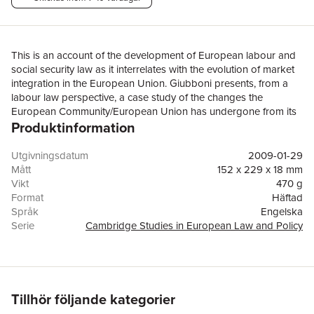
This is an account of the development of European labour and
social security law as it interrelates with the evolution of market
integration in the European Union. Giubboni presents, from a
labour law perspective, a case study of the changes the
European Community/European Union has undergone from its
Produktinformation
origins to the present day and of the ways these changes have
affected the regulation of European Welfare States at national
level. Drawing on the idea of 'embedded liberalism', Giubboni
Utgivningsdatum
2009-01-29
analyses the infiltration of EC competition and market law into
Mått
152 x 229 x 18 mm
national systems of labour and social security law and provides
Vikt
470 g
a normative framework for conceptualising the transformation of
Format
Häftad
regulatory techniques implemented at the EU level. This
Språk
Engelska
important, interdisciplinary contribution to research in EU social
Serie
Cambridge Studies in European Law and Policy
law illustrates how the vision of social protection and solidarity is
Antal sidor
320
changing.
Förlag
Cambridge University Press
ISBN
9780521108133
Tillhör följande kategorier