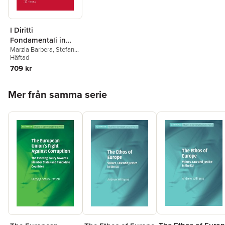
I Diritti
Fondamentali in
Europa: Les Droits
Marzia Barbera
,
Stefano
Giubboni
Häftad
Fondamentaux En
709 kr
Europe. the
Fundamental Rights
Hoppa över listan
in Europe
Mer från samma serie