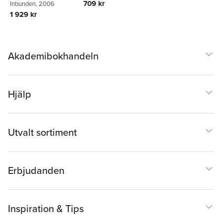
709 kr
Inbunden
, 2006
Europe. the
Constitution
1 929 kr
Fundamental Rights
in Europe
Akademibokhandeln
Hjälp
Utvalt sortiment
Erbjudanden
Inspiration & Tips