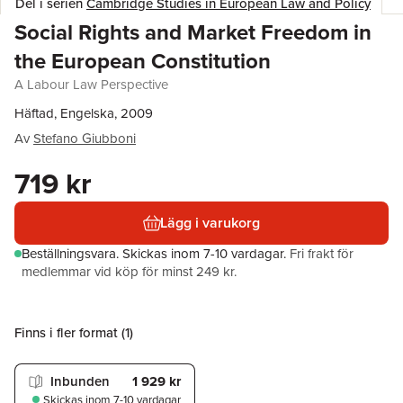
Del i serien
Cambridge Studies in European Law and Policy
Social Rights and Market Freedom in
the European Constitution
A Labour Law Perspective
Häftad, Engelska, 2009
Av
Stefano Giubboni
719 kr
Lägg i varukorg
Beställningsvara.
Skickas
inom 7-10 vardagar
.
Fri frakt för
medlemmar vid köp för minst 249 kr.
Finns i fler format (
1
)
Inbunden
1 929 kr
Skickas
inom 7-10 vardagar