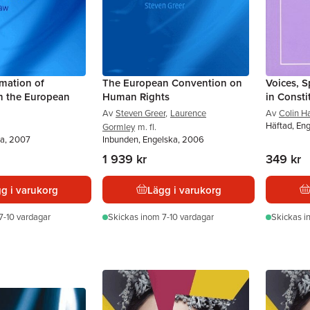
mation of
The European Convention on
Voices, S
in the European
Human Rights
in Consti
Av
Steven Greer
,
Laurence
Av
Colin H
Häftad, En
Gormley
m. fl.
ka, 2007
Inbunden, Engelska, 2006
1 939 kr
349 kr
g i varukorg
Lägg i varukorg
7-10 vardagar
Skickas
inom 7-10 vardagar
Skickas
i