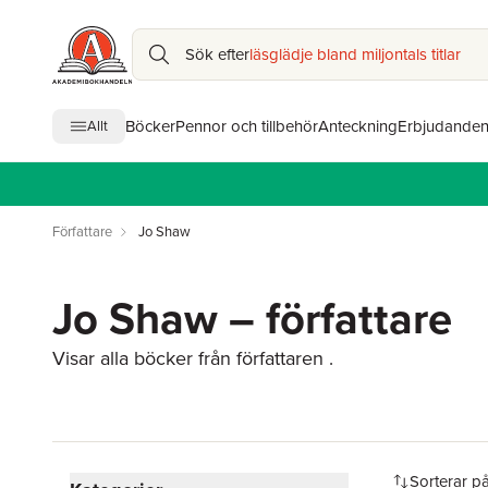
Sök efter
läsglädje bland miljontals titlar
Böcker
Pennor och tillbehör
Anteckning
Erbjudande
Allt
Författare
Jo Shaw
Jo Shaw – författare
Visar alla böcker från författaren .
Hoppa över filtreringsmeny
Sorterar p