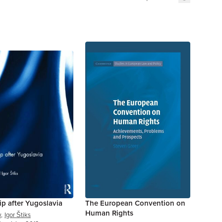
ip after Yugoslavia
The European Convention on
Human Rights
w
,
Igor Štiks