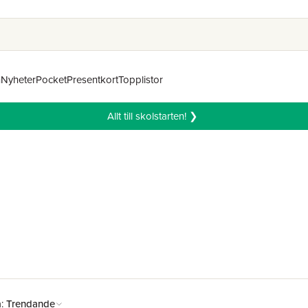
n
Nyheter
Pocket
Presentkort
Topplistor
Allt till skolstarten! ❯
å:
Trendande