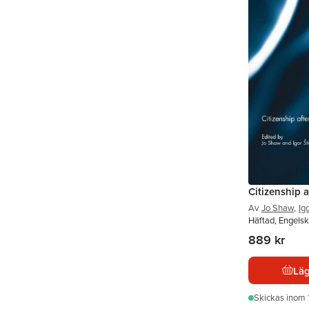
Citizenship 
Av
Jo Shaw
,
Ig
Häftad, Engelsk
889 kr
Läg
Skickas
inom 