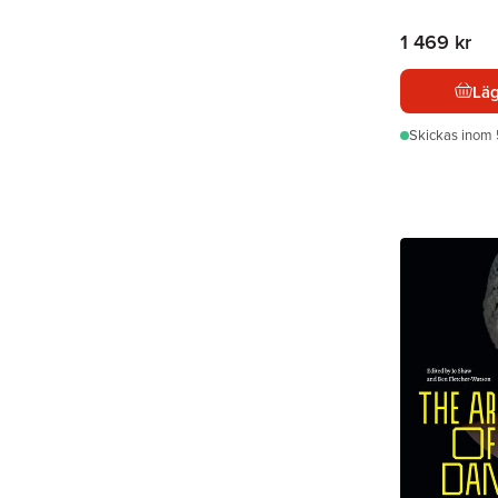
1 469 kr
Läg
Skickas
inom 