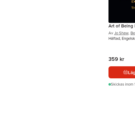
Art of Being
Av
Jo Shaw
,
Be
Häftad, Engelsk
359 kr
Läg
Skickas
inom 