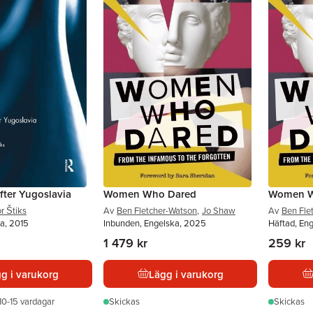
after Yugoslavia
Women Who Dared
Women W
or Štiks
Av
Ben Fletcher-Watson
,
Jo Shaw
Av
Ben Fle
a, 2015
Inbunden, Engelska, 2025
Häftad, En
1 479 kr
259 kr
g i varukorg
Lägg i varukorg
10-15 vardagar
Skickas
Skickas