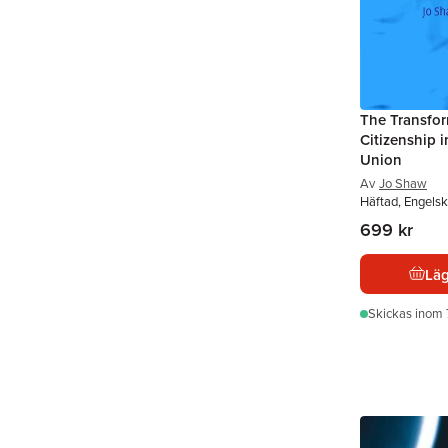
The Transfor
Citizenship 
Union
Av
Jo Shaw
Häftad, Engels
699 kr
Läg
Skickas
inom 