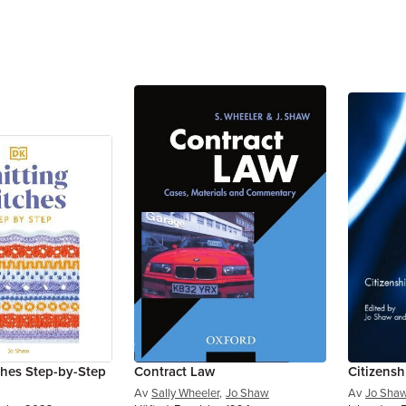
tches Step-by-Step
Contract Law
Citizensh
Av
Sally Wheeler
,
Jo Shaw
Av
Jo Sha