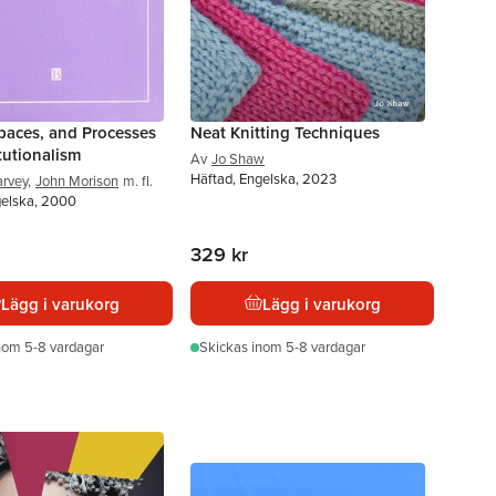
paces, and Processes
Neat Knitting Techniques
tutionalism
Av
Jo Shaw
Häftad, Engelska, 2023
arvey
,
John Morison
m. fl.
gelska, 2000
329 kr
Lägg i varukorg
Lägg i varukorg
nom 5-8 vardagar
Skickas
inom 5-8 vardagar