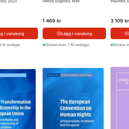
lska, 2023
Häftad, Engelska, 1994
Inbunden, 
1 469 kr
3 109 kr
g i varukorg
Lägg i varukorg
5-8 vardagar
Skickas
inom 7-10 vardagar
Skickas
i