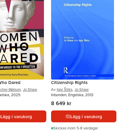
ho Dared
Citizenship Rights
tcher-Watson
,
Jo Shaw
Av
Igor Štiks
,
Jo Shaw
gelska, 2025
Inbunden, Engelska, 2013
8 649 kr
Lägg i varukorg
Lägg i varukorg
Skickas
inom 5-8 vardagar