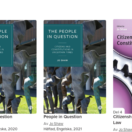
Del 4
estion
People in Question
Citizensh
Law
Av
Jo Shaw
lska, 2020
Häftad, Engelska, 2021
Av
Jo Sha