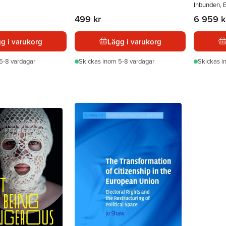
Inbunden, 
499 kr
6 959 k
g i varukorg
Lägg i varukorg
5-8 vardagar
Skickas
inom 5-8 vardagar
Skickas
i