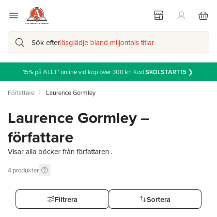
Sök efter
läsglädje bland miljontals titlar
15% på ALLT* online vid köp över 300 kr! Kod
SKOLSTART15
❯
Författare
Laurence Gormley
Laurence Gormley –
författare
Visar alla böcker från författaren .
4
produkter
Filtrera
Sortera