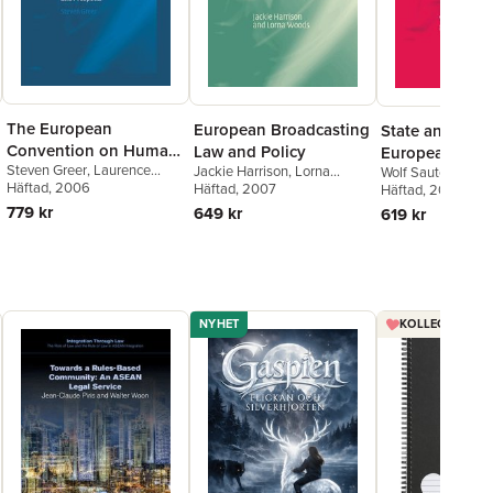
The European
European Broadcasting
State and Mark
Convention on Human
Law and Policy
European Uni
Steven Greer
,
Laurence
Rights
Jackie Harrison
,
Lorna
Wolf Sauter
,
Harm
Gormley
Häftad
, 2006
,
Jo Shaw
Woods
Häftad
, 2007
Häftad
, 2009
779 kr
649 kr
619 kr
NYHET
KOLLEGIEBLOCK