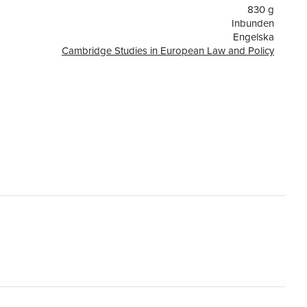
st significant recent development in EU law.
830 g
Inbunden
Engelska
Cambridge Studies in European Law and Policy
or
450
Cambridge University Press
are
Angela Merkel
9780521197922