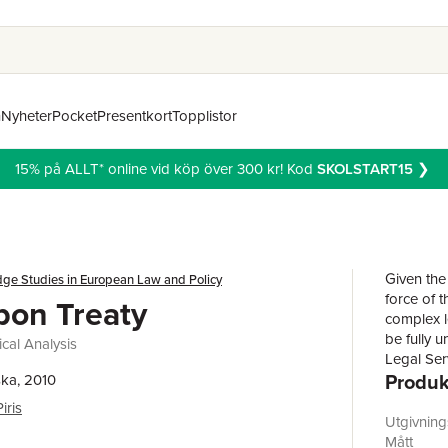
n
Nyheter
Pocket
Presentkort
Topplistor
15% på ALLT* online vid köp över 300 kr! Kod
SKOLSTART15
❯
Given the
ge Studies in European Law and Policy
force of t
bon Treaty
complex l
be fully u
ical Analysis
Legal Ser
Produk
analysis, 
ka, 2010
impact on
iris
relation t
Utgivnin
its powers
Mått