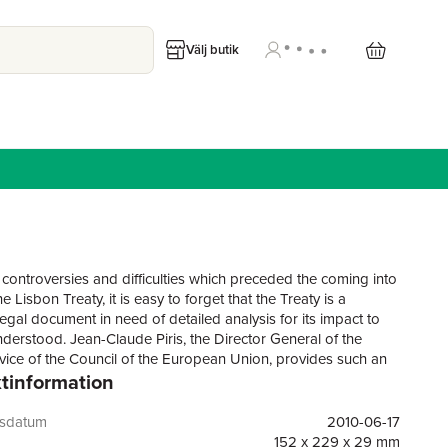
Välj butik
 controversies and difficulties which preceded the coming into
he Lisbon Treaty, it is easy to forget that the Treaty is a
egal document in need of detailed analysis for its impact to
nderstood. Jean-Claude Piris, the Director General of the
vice of the Council of the European Union, provides such an
tinformation
looking at the historical and political contexts of the Treaty, its
 the democratic framework of the EU and its provisions in
o substantive law. Impartial legal analysis of the EU's functions,
gsdatum
2010-06-17
 and the treaties which govern it make this the seminal text
152 x 229 x 29 mm