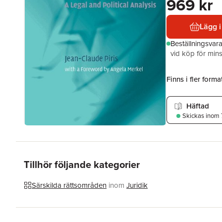
969 kr
Lägg i
Beställningsvar
vid köp för mins
Finns i fler format
Häftad
Skickas
inom 
Tillhör följande kategorier
Särskilda rättsområden
inom
Juridik