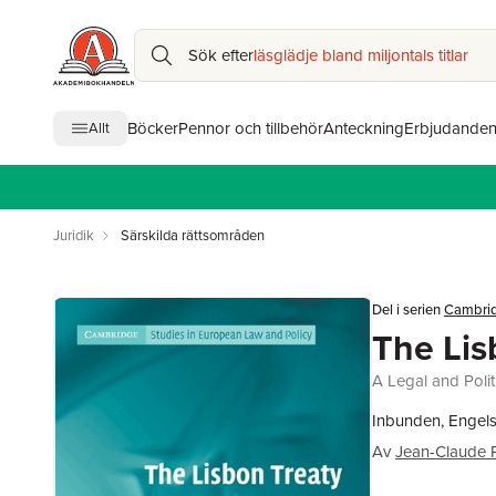
Sök efter
läsglädje bland miljontals titlar
Böcker
Pennor och tillbehör
Anteckning
Erbjudande
Allt
Juridik
Särskilda rättsområden
Del i serien
Cambrid
The Lis
A Legal and Polit
Inbunden, Engels
Av
Jean-Claude P