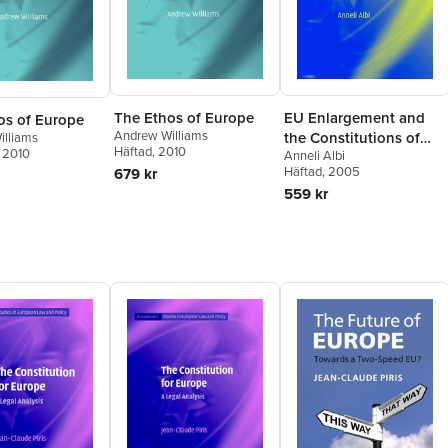
The Ethos of Europe
EU Enlargement and
os of Europe
Andrew Williams
the Constitutions of
illiams
Häftad
, 2010
, 2010
Anneli Albi
Central and Eastern
Häftad
, 2005
679 kr
Europe
559 kr