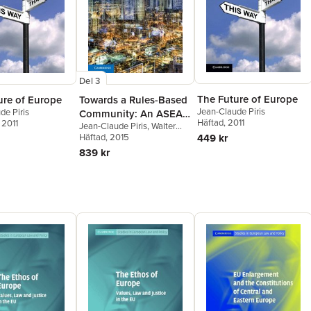
Del 3
The Future of Europe
ure of Europe
Towards a Rules-Based
Jean-Claude Piris
de Piris
Community: An ASEAN
Häftad
, 2011
, 2011
Jean-Claude Piris
,
Walter
Legal Service
449 kr
Woon
Häftad
, 2015
839 kr