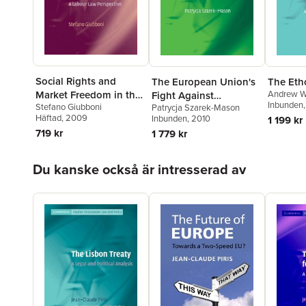
Social Rights and
The European Union's
The Eth
Andrew W
Market Freedom in the
Fight Against
Inbunden
Stefano Giubboni
Patrycja Szarek-Mason
European Constitution
Corruption
Häftad
, 2009
Inbunden
, 2010
1 199 kr
719 kr
1 779 kr
Hoppa över listan
Du kanske också är intresserad av