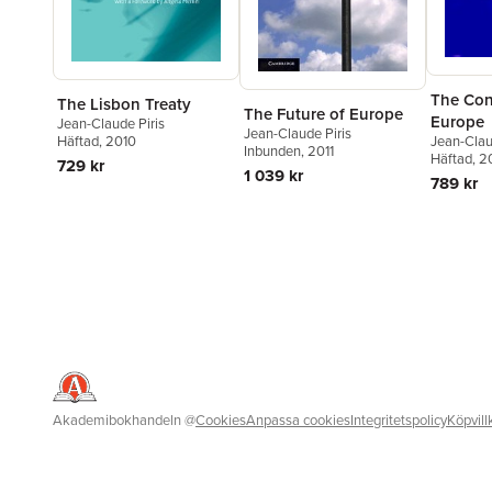
The Cons
The Lisbon Treaty
The Future of Europe
Europe
Jean-Claude Piris
Jean-Claude Piris
Häftad
, 2010
Jean-Clau
Inbunden
, 2011
Häftad
, 
729 kr
1 039 kr
789 kr
Akademibokhandeln
@
Cookies
Anpassa cookies
Integritetspolicy
Köpvill