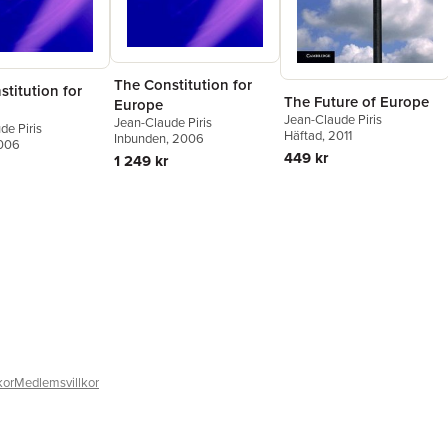
The Constitution for
titution for
The Future of Europe
Europe
Jean-Claude Piris
Jean-Claude Piris
de Piris
Häftad
, 2011
Inbunden
, 2006
2006
449 kr
1 249 kr
kor
Medlemsvillkor