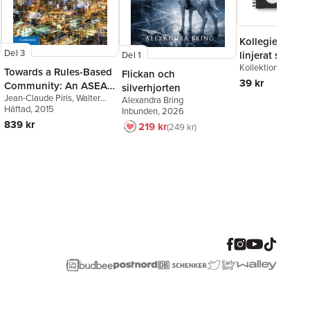
Kollegieblock 
Del 3
linjerat svart
Del 1
Kollektion Stora A
Towards a Rules-Based
Flickan och
39 kr
Community: An ASEAN
silverhjorten
Jean-Claude Piris
,
Walter
Legal Service
Alexandra Bring
Woon
Häftad
, 2015
Inbunden
, 2026
839 kr
219 kr
249 kr