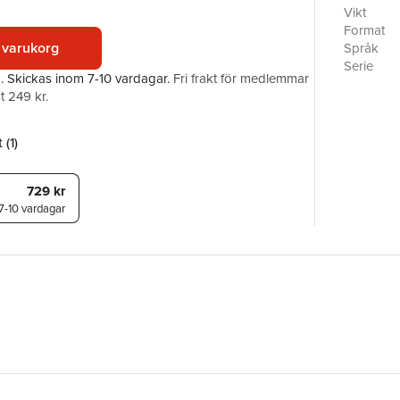
on the mo
Vikt
Format
 varukorg
Språk
Serie
a.
Skickas
inom 7-10 vardagar
.
Fri frakt för medlemmar
Antal sid
t 249 kr.
Förlag
Medarbet
ISBN
 (
1
)
729 kr
7-10 vardagar