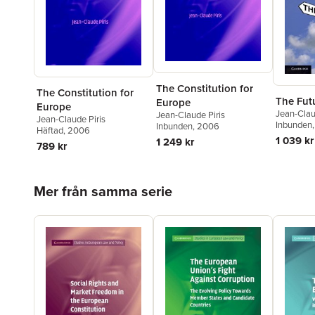
The Constitution for
The Constitution for
The Fut
Europe
Europe
Jean-Clau
Jean-Claude Piris
Jean-Claude Piris
Inbunden
Inbunden
, 2006
Häftad
, 2006
1 039 kr
1 249 kr
789 kr
Hoppa över listan
Mer från samma serie