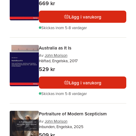
669 kr
Lägg i varukorg
Skickas
inom 5-8 vardagar
Australia as It Is
Av
John Morison
Häftad, Engelska, 2017
529 kr
Lägg i varukorg
Skickas
inom 5-8 vardagar
Portraiture of Modern Scepticism
Av
John Morison
Inbunden, Engelska, 2025
509 kr