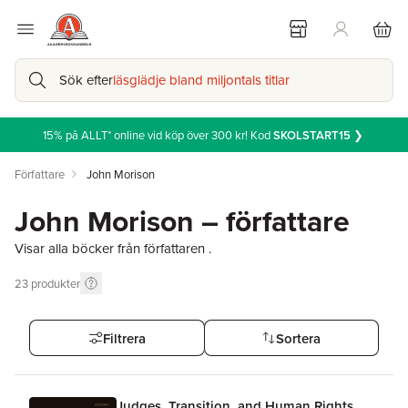
Sök efter
läsglädje bland miljontals titlar
15% på ALLT* online vid köp över 300 kr! Kod
SKOLSTART15
❯
Författare
John Morison
John Morison – författare
Visar alla böcker från författaren .
23
produkter
Filtrera
Sortera
Judges, Transition, and Human Rights