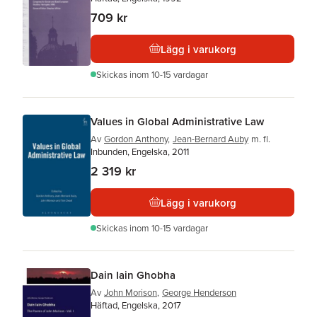
709 kr
Lägg i varukorg
Skickas
inom 10-15 vardagar
Values in Global Administrative Law
Av
Gordon Anthony
,
Jean-Bernard Auby
m. fl.
Inbunden, Engelska, 2011
2 319 kr
Lägg i varukorg
Skickas
inom 10-15 vardagar
Dain Iain Ghobha
Av
John Morison
,
George Henderson
Häftad, Engelska, 2017