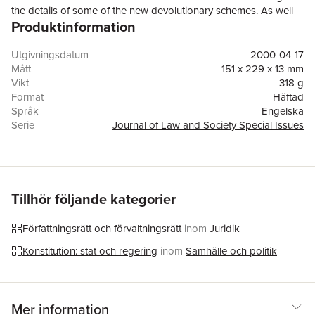
the details of some of the new devolutionary schemes. As well
Produktinformation
as examining how constitutionalism operates at levels and in
sites beyond the traditional ambit of structures and institutions,
the essays seek to respond to the challenge of securing
Utgivningsdatum
2000-04-17
accountability and participation in the new climate.
Mått
151 x 229 x 13 mm
Vikt
318 g
Format
Häftad
Språk
Engelska
Serie
Journal of Law and Society Special Issues
Antal sidor
160
Förlag
John Wiley and Sons Ltd
ISBN
9780631218845
Tillhör följande kategorier
Författningsrätt och förvaltningsrätt
inom
Juridik
Konstitution: stat och regering
inom
Samhälle och politik
Mer information