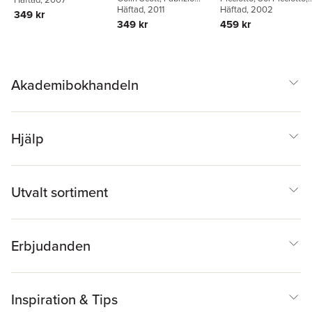
Cafaggi
Häftad
, 2011
,
Linda Senden
David Campbell
Häftad
, 2002
349 kr
349 kr
459 kr
Akademibokhandeln
Hjälp
Utvalt sortiment
Erbjudanden
Inspiration & Tips