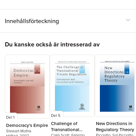
Innehållsförteckning
Hoppa över listan
Du kanske också är intresserad av
Del 5
Del 1
Challenge of
New Directions in
Democracy's Empire
Transnational
Regulatory Theory
Stewart Motha
Private Regulation
Colin Scott
,
Fabrizio
Picciotto
,
Sol Picciotto
,
Häftad
, 2007