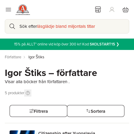
Sök efter
läsglädje bland miljontals titlar
15% på ALLT* online vid köp över 300 kr! Kod
SKOLSTART15
❯
Författare
Igor Štiks
Igor Štiks – författare
Visar alla böcker från författaren .
5
produkter
Filtrera
Sortera
Citizenship after Yugoslavia