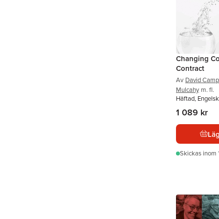
Changing Co
Contract
Av
David Camp
Mulcahy
m. fl.
Häftad, Engelsk
1 089 kr
Läg
Skickas
inom 