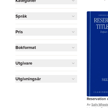
Kategorier
Böcker
Språk
Juridik
12
Samhälle och politik
6
Ekonomi och Ledarskap
1
Pris
Visa fler
Bokformat
Visa fler
Utgivare
Utgivningsår
Reservation o
Av
Sally Wheel