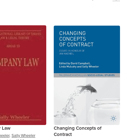
 Law
Changing Concepts of
Contract
heeler
,
Sally Wheeler