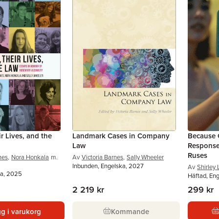
 Lives, and the
Landmark Cases in Company
Because 
Law
Response
Ruses
nes
,
Nora Honkala
m.
Av
Victoria Barnes
,
Sally Wheeler
Inbunden, Engelska, 2027
Av
Shirley 
ka, 2025
Häftad, En
2 219 kr
299 kr
g i varukorg
Kommande