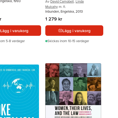
Engelska, 1993
Av
David Campbell
,
Linda
Mulcahy
m. fl.
Inbunden, Engelska, 2013
r
1 279 kr
Lägg i varukorg
Lägg i varukorg
nom 5-8 vardagar
Skickas
inom 10-15 vardagar