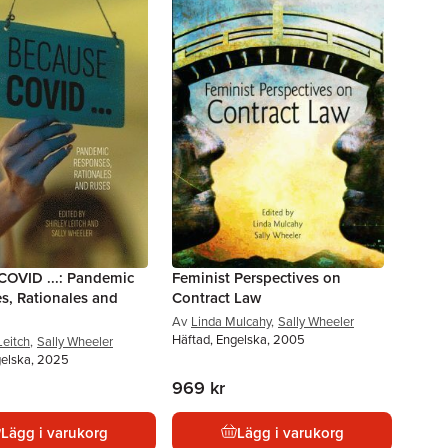
COVID ...: Pandemic
Feminist Perspectives on
s, Rationales and
Contract Law
Av
Linda Mulcahy
,
Sally Wheeler
Häftad, Engelska, 2005
Leitch
,
Sally Wheeler
gelska, 2025
969 kr
Lägg i varukorg
Lägg i varukorg