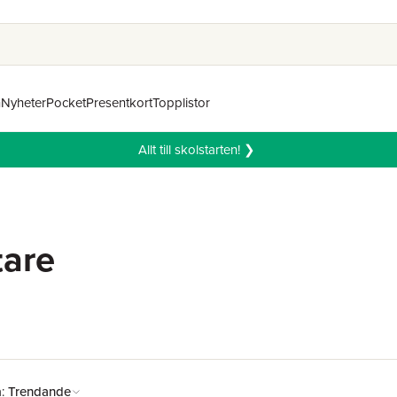
n
Nyheter
Pocket
Presentkort
Topplistor
Allt till skolstarten! ❯
tare
å:
Trendande