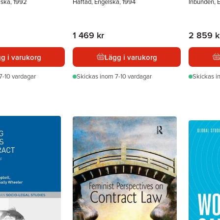
lska, 1992
Häftad, Engelska, 1994
Inbunden, 
1 469 kr
2 859 k
g i varukorg
Lägg i varukorg
7-10 vardagar
Skickas
inom 7-10 vardagar
Skickas
i