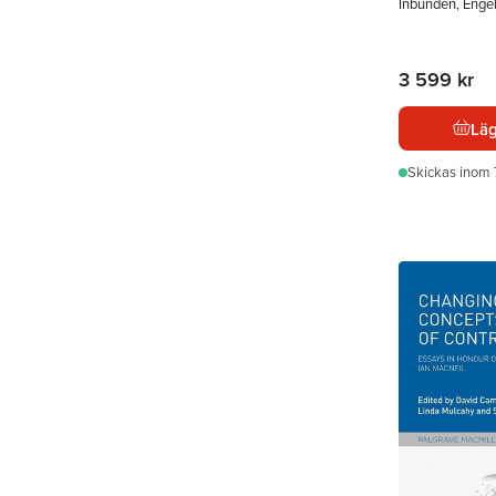
Inbunden, Enge
3 599 kr
Läg
Skickas
inom 