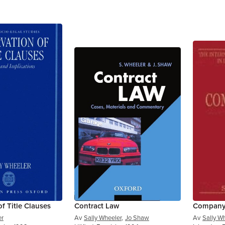
f Title Clauses
Contract Law
Company
er
Av
Sally Wheeler
,
Jo Shaw
Av
Sally W