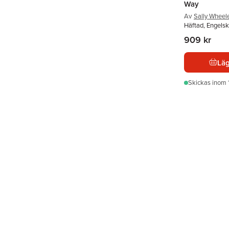
Way
Av
Sally Wheel
Häftad, Engels
909 kr
Läg
Skickas
inom 