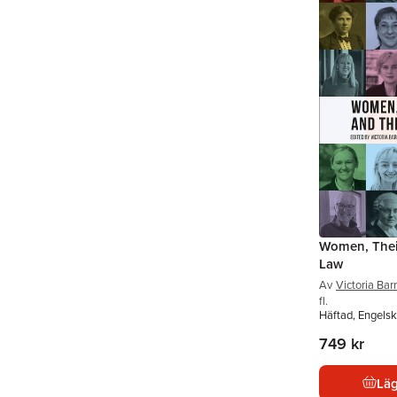
Women, Their
Law
Av
Victoria Bar
fl.
Häftad, Engels
749 kr
Läg