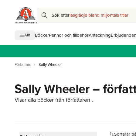
Sök efter
läsglädje bland miljontals titlar
Böcker
Pennor och tillbehör
Anteckning
Erbjudande
Allt
Författare
Sally Wheeler
Sally Wheeler – förfat
Visar alla böcker från författaren .
Hoppa över filtreringsmeny
Sorterar p