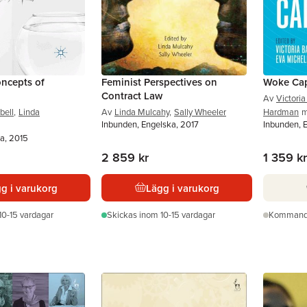
ncepts of
Feminist Perspectives on
Woke Cap
Contract Law
Av
Victori
bell
,
Linda
Av
Linda Mulcahy
,
Sally Wheeler
Hardman
m
Inbunden, Engelska, 2017
Inbunden, 
a, 2015
2 859 kr
1 359 kr
g i varukorg
Lägg i varukorg
10-15 vardagar
Skickas
inom 10-15 vardagar
Komman