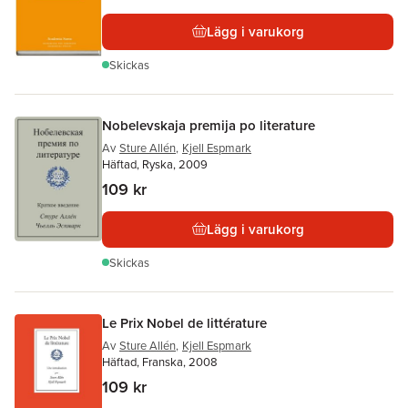
Lägg i varukorg
Skickas
Nobelevskaja premija po literature
Av
Sture Allén
,
Kjell Espmark
Häftad, Ryska, 2009
109 kr
Lägg i varukorg
Skickas
Le Prix Nobel de littérature
Av
Sture Allén
,
Kjell Espmark
Häftad, Franska, 2008
109 kr