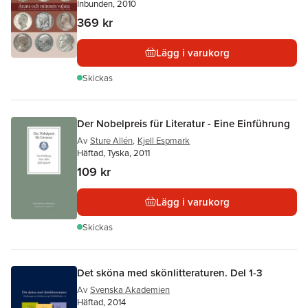
Inbunden, 2010
369 kr
Lägg i varukorg
Skickas
Der Nobelpreis für Literatur - Eine Einführung
Av
Sture Allén
,
Kjell Espmark
Häftad, Tyska, 2011
109 kr
Lägg i varukorg
Skickas
Det sköna med skönlitteraturen. Del 1-3
Av
Svenska Akademien
Häftad, 2014