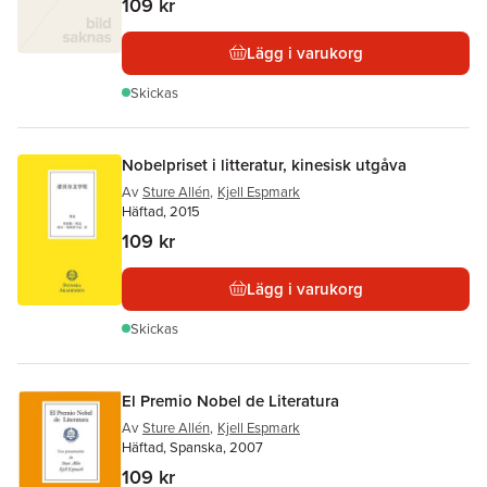
109 kr
Lägg i varukorg
Skickas
Nobelpriset i litteratur, kinesisk utgåva
Av
Sture Allén
,
Kjell Espmark
Häftad, 2015
109 kr
Lägg i varukorg
Skickas
El Premio Nobel de Literatura
Av
Sture Allén
,
Kjell Espmark
Häftad, Spanska, 2007
109 kr