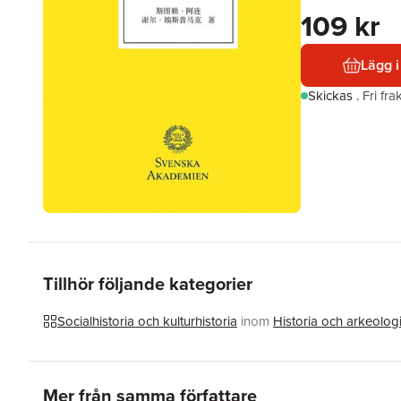
109 kr
Lägg i
Skickas
.
Fri fr
Tillhör följande kategorier
Socialhistoria och kulturhistoria
inom
Historia och arkeolog
Hoppa över listan
Mer från samma författare