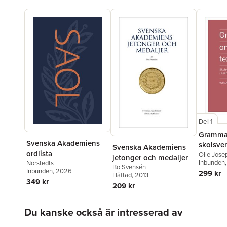
Del 1
Grammati
Svenska Akademiens
skolsven
Svenska Akademiens
ordlista
andrasp
Olle Jose
jetonger och medaljer
Inbunden
Norstedts
Bo Svensén
Inbunden
, 2026
299 kr
Häftad
, 2013
349 kr
209 kr
Hoppa över listan
Du kanske också är intresserad av