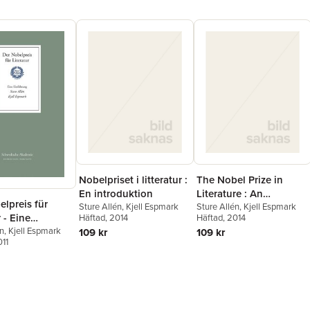
Nobelpriset i litteratur :
The Nobel Prize in
En introduktion
Literature : An
lpreis für
Sture Allén
,
Kjell Espmark
introduction
Sture Allén
,
Kjell Espmark
r - Eine
Häftad
, 2014
Häftad
, 2014
ung
én
,
Kjell Espmark
109 kr
109 kr
011