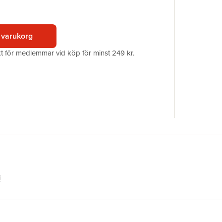
Upplaga
Förlag
ISBN
 varukorg
akt för medlemmar vid köp för minst 249 kr.
i