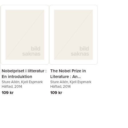
Hansson
,
Bo Ralph
Nobelpriset i litteratur :
The Nobel Prize in
En introduktion
Literature : An
Sture Allén
,
Kjell Espmark
introduction
Sture Allén
,
Kjell Espmark
Häftad
, 2014
Häftad
, 2014
109 kr
109 kr