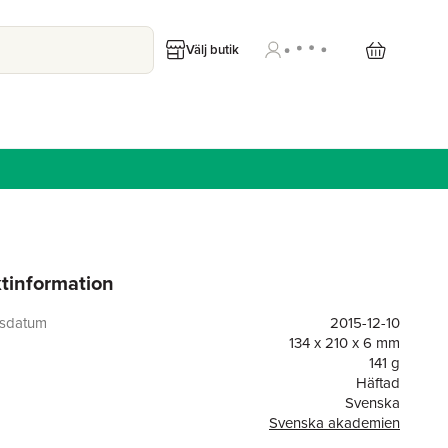
Välj butik
tinformation
gsdatum
2015-12-10
134 x 210 x 6 mm
141 g
Häftad
Svenska
Svenska akademien
or
80