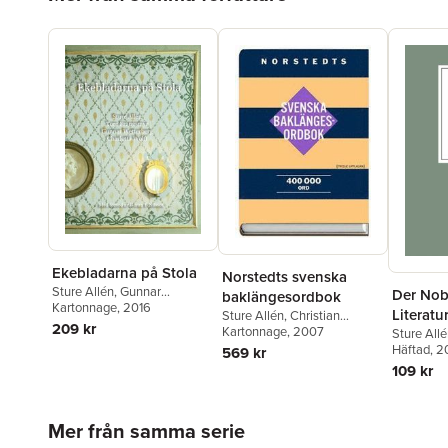
Ekebladarna på Stola
Norstedts svenska
Sture Allén
,
Gunnar
Der Nobe
baklängesordbok
Wetterberg
Kartonnage
,
, 2016
Tore Frängsmyr
,
Literatu
Sture Allén
,
Christian
Charlotta Wolff
209 kr
Sjögreen
Kartonnage
, 2007
Einführ
Sture All
Häftad
, 2
569 kr
109 kr
Hoppa över listan
Mer från samma serie