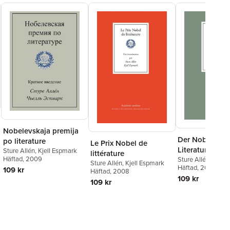
Nobelevskaja premija
Der Nobelpreis
po literature
Le Prix Nobel de
Literatur - Eine
Sture Allén
,
Kjell Espmark
littérature
Häftad
, 2009
Einführung
Sture Allén
,
Kjell
Sture Allén
,
Kjell Espmark
Häftad
, 2011
109 kr
Häftad
, 2008
109 kr
109 kr