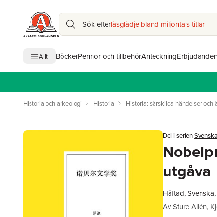
Sök efter
läsglädje bland miljontals titlar
Böcker
Pennor och tillbehör
Anteckning
Erbjudande
Allt
Historia och arkeologi
Historia
Historia: särskilda händelser och
Del i serien
Svensk
Nobelpri
utgåva
Häftad, Svenska,
Av
Sture Allén
,
Kj