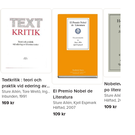
Textkritik : teori och
Nobelevskaja 
praktik vid edering av
po literature
El Premio Nobel de
litterära texter
Sture Allén
,
Tore Wretö
,
Inge
Sture Allén
,
Kjell
Jonsson
Inbunden
,
Johan Svedjedal
, 1991
,
Literatura
Häftad
, 2009
Lars Huldén
,
Lars Dahlbäck
,
169 kr
Sture Allén
,
Kjell Espmark
Gunnar Hillbom
,
Bertil
109 kr
Häftad
, 2007
Romberg
,
Martin Gellerstam
,
109 kr
Sven-Göran Malmgren
,
Gunnar Ollén
,
Sven-Bertil
Jansson
,
Bernt Olsson
,
Per s.
Ridderstad
,
Helena
Solstrand-Pipping
,
Stina