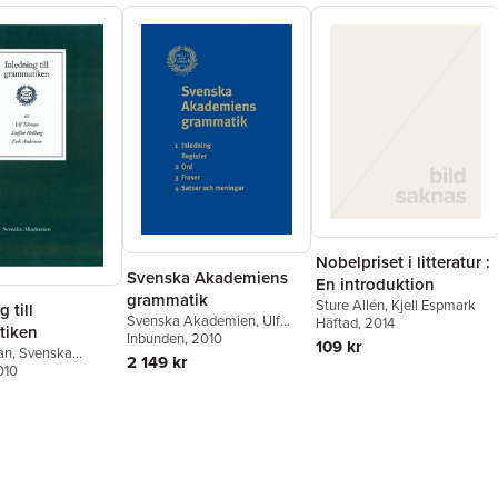
Nobelpriset i litteratur :
Svenska Akademiens
En introduktion
grammatik
Sture Allén
,
Kjell Espmark
 till
Svenska Akademien
,
Ulf
Häftad
, 2014
tiken
Teleman
Inbunden
, 2010
109 kr
an
,
Svenska
2 149 kr
en
010
,
Erik Andersson
,
ellberg