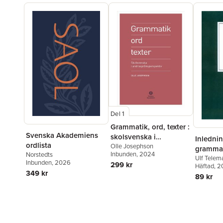
Del 1
Grammatik, ord, texter :
Svenska Akademiens
skolsvenska i
Inledning
ordlista
andraspråksperspektiv
Olle Josephson
gramma
Inbunden
, 2024
Norstedts
Ulf Telem
Inbunden
, 2026
299 kr
Akademi
Häftad
, 2
349 kr
Staffan H
89 kr