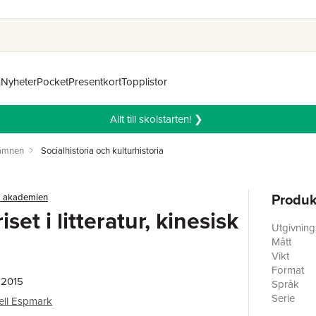
n
Nyheter
Pocket
Presentkort
Topplistor
Allt till skolstarten! ❯
 ämnen
Socialhistoria och kulturhistoria
Produk
a akademien
set i litteratur, kinesisk
Utgivnin
Mått
Vikt
Format
 2015
Språk
Serie
ell Espmark
Antal sid