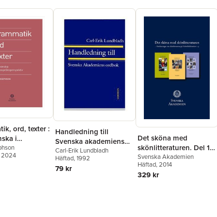
k, ord, texter :
Handledning till
Det sköna med
ska i
Svenska akademiens
skönlitteraturen. Del 1-
råksperspektiv
phson
ordbok
Carl-Erik Lundbladh
, 2024
3
Svenska Akademien
Häftad
, 1992
Häftad
, 2014
79 kr
329 kr