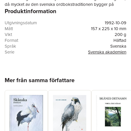
då mycket av den svenska ordbokstraditionen bygger på
Produktinformation
Svenska Akademiens ordbok.
Utgivningsdatum
1992-10-09
Mått
157 x 225 x 10 mm
Vikt
200 g
Format
Häftad
Språk
Svenska
Serie
Svenska akademien
Antal sidor
94
Upplaga
3
Förlag
NE Nationalencyklopedin
ISBN
9789119156815
Hoppa över listan
Mer från samma författare