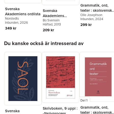
Grammatik, ord,
Svenska
texter : skolsvenska
Svenska
Akademiens ordlista
Olle Josephson
andraspråksperspe
Akademiens
Norstedts
Inbunden
, 2024
Bo Svensén
tiv
jetonger och
Inbunden
, 2026
Häftad
, 2013
299 kr
medaljer
349 kr
209 kr
Hoppa över listan
Du kanske också är intresserad av
Del 1
Grammatik, ord,
Skrivboken, 9 uppl :
Svenska
texter : skolsvenska
-Skrivprocess,