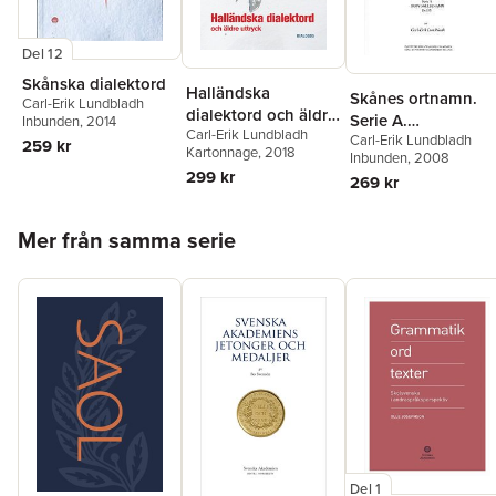
Del 12
Skånska dialektord
Halländska
Skånes ortnamn.
Carl-Erik Lundbladh
dialektord och äldre
Serie A.
Inbunden
, 2014
Carl-Erik Lundbladh
uttryck
Carl-Erik Lundbladh
Bebyggelsenamn.
259 kr
Kartonnage
, 2018
Inbunden
, 2008
Del 13. Norra Åsbo
299 kr
269 kr
härad.
Hoppa över listan
Mer från samma serie
Del 1