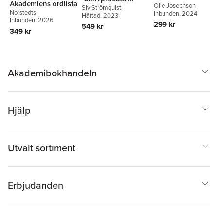
Akademiens ordlista
Olle Josephson
andraspråksperspe
Siv Strömquist
skrivråd och
Norstedts
Inbunden
, 2024
Häftad
, 2023
tiv
skrivstrategier
Inbunden
, 2026
299 kr
549 kr
349 kr
Akademibokhandeln
Hjälp
Utvalt sortiment
Erbjudanden