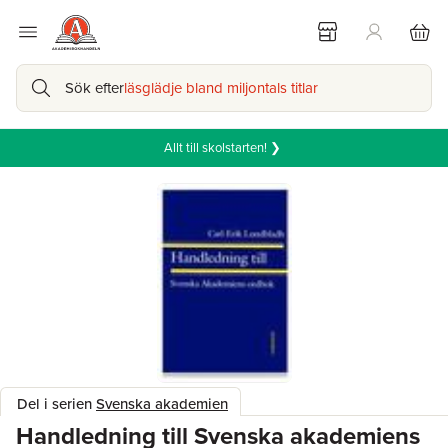
Sök efter
läsglädje bland miljontals titlar
Allt till skolstarten! ❯
Del i serien
Svenska akademien
Handledning till Svenska akademiens