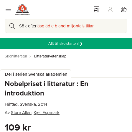
Sök efter
läsglädje bland miljontals titlar
Allt till skolstarten! ❯
Skönlitteratur
Litteraturvetenskap
Del i serien
Svenska akademien
Nobelpriset i litteratur : En
introduktion
Häftad, Svenska, 2014
Av
Sture Allén
,
Kjell Espmark
109 kr