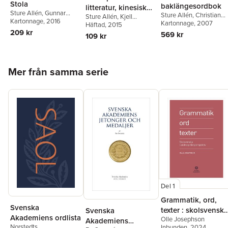
Stola
baklängesordbok
litteratur, kinesisk
Sture Allén
,
Gunnar
Sture Allén
,
Christian
Sture Allén
,
Kjell
utgåva
Wetterberg
Kartonnage
,
, 2016
Tore
Sjögreen
Kartonnage
, 2007
Espmark
Häftad
, 2015
Frängsmyr
,
Charlotta
209 kr
569 kr
109 kr
Wolff
Hoppa över listan
Mer från samma serie
Del 1
Grammatik, ord,
Svenska
texter : skolsvenska
Svenska
Akademiens ordlista
Olle Josephson
andraspråksperspe
Akademiens
Norstedts
Inbunden
, 2024