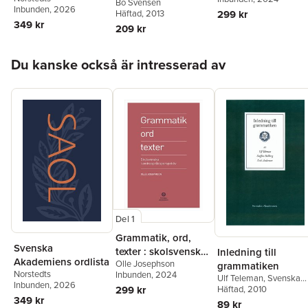
Bo Svensén
tiv
jetonger och
Inbunden
, 2026
Häftad
, 2013
299 kr
medaljer
349 kr
209 kr
Hoppa över listan
Du kanske också är intresserad av
Del 1
Grammatik, ord,
Svenska
texter : skolsvenska i
Inledning till
Akademiens ordlista
Olle Josephson
andraspråksperspek
grammatiken
Norstedts
Inbunden
, 2024
Ulf Teleman
,
Svenska
tiv
Inbunden
, 2026
Akademien
Häftad
, 2010
,
Erik
299 kr
349 kr
Andersson
,
Staffan
89 kr