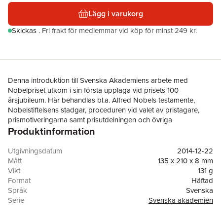
Lägg i varukorg
Skickas
.
Fri frakt för medlemmar vid köp för minst 249 kr.
Denna introduktion till Svenska Akademiens arbete med
Nobelpriset utkom i sin första upplaga vid prisets 100-
årsjubileum. Här behandlas bl.a. Alfred Nobels testamente,
Nobelstiftelsens stadgar, proceduren vid valet av pristagare,
prismotiveringarna samt prisutdelningen och övriga
Produktinformation
Nobelevenemang. Boken avslutas med en fullständig
pristagarförteckning, med prismotiveringar.
Utgivningsdatum
2014-12-22
Mått
135 x 210 x 8 mm
Vikt
131 g
Format
Häftad
Språk
Svenska
Serie
Svenska akademien
Antal sidor
68
Upplaga
3