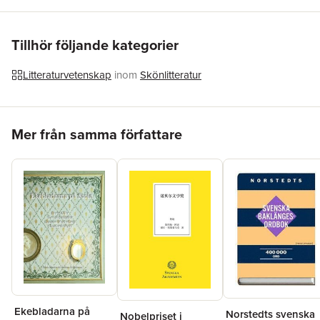
Förlag
Norstedts
Medarbetare
Carl Åkesson
ISBN
9789113066622
Tillhör följande kategorier
Litteraturvetenskap
inom
Skönlitteratur
Hoppa över listan
Mer från samma författare
Ekebladarna på
Norstedts svenska
Nobelpriset i