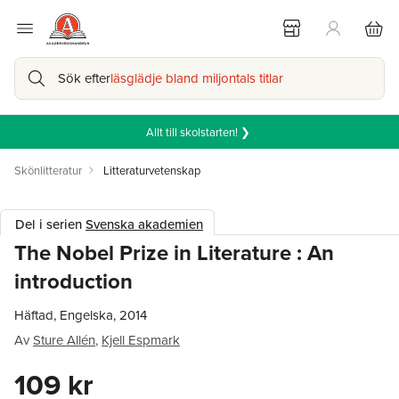
Sök efter
läsglädje bland miljontals titlar
Allt till skolstarten! ❯
Skönlitteratur
Litteraturvetenskap
Del i serien
Svenska akademien
The Nobel Prize in Literature : An
introduction
Häftad, Engelska, 2014
Av
Sture Allén
,
Kjell Espmark
109 kr