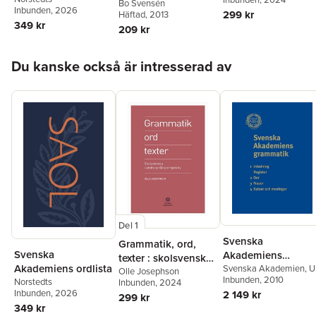
tiv
jetonger och
Bo Svensén
Inbunden
, 2026
299 kr
Häftad
, 2013
medaljer
349 kr
209 kr
Hoppa över listan
Du kanske också är intresserad av
Del 1
Svenska
Grammatik, ord,
Svenska
Akademiens
texter : skolsvenska i
Akademiens ordlista
grammatik
Svenska Akademien
,
U
andraspråksperspek
Olle Josephson
Teleman
Inbunden
, 2010
Norstedts
Inbunden
, 2024
tiv
Inbunden
, 2026
2 149 kr
299 kr
349 kr