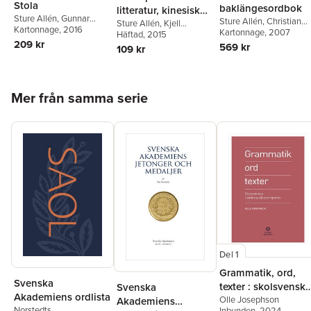
Stola
baklängesordbok
litteratur, kinesisk
Sture Allén
,
Gunnar
Sture Allén
,
Christian
utgåva
Sture Allén
,
Kjell
Wetterberg
Kartonnage
,
, 2016
Tore
Sjögreen
Kartonnage
, 2007
Espmark
Häftad
, 2015
Frängsmyr
,
Charlotta
209 kr
569 kr
109 kr
Wolff
Hoppa över listan
Mer från samma serie
Del 1
Grammatik, ord,
Svenska
texter : skolsvenska
Svenska
Akademiens ordlista
andraspråksperspe
Olle Josephson
Akademiens
Norstedts
Inbunden
, 2024