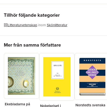
Förlag
Norstedts
ISBN
9789113066639
Originaltitel
Nobelpriset i litteratur
Tillhör följande kategorier
Litteraturvetenskap
inom
Skönlitteratur
Hoppa över listan
Mer från samma författare
Ekebladarna på
Norstedts svenska
Nobelpriset i