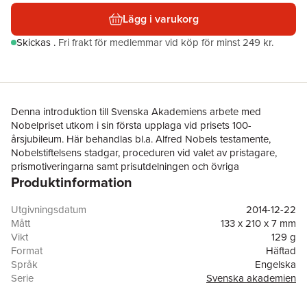
Lägg i varukorg
Skickas
.
Fri frakt för medlemmar vid köp för minst 249 kr.
Denna introduktion till Svenska Akademiens arbete med
Nobelpriset utkom i sin första upplaga vid prisets 100-
årsjubileum. Här behandlas bl.a. Alfred Nobels testamente,
Nobelstiftelsens stadgar, proceduren vid valet av pristagare,
prismotiveringarna samt prisutdelningen och övriga
Produktinformation
Nobelevenemang. Boken avslutas med en fullständig
pristagarförteckning, med prismotiveringar.
Utgivningsdatum
2014-12-22
Boken finns även på svenska.
Mått
133 x 210 x 7 mm
Vikt
129 g
Format
Häftad
Språk
Engelska
Serie
Svenska akademien
Antal sidor
70
Upplaga
3