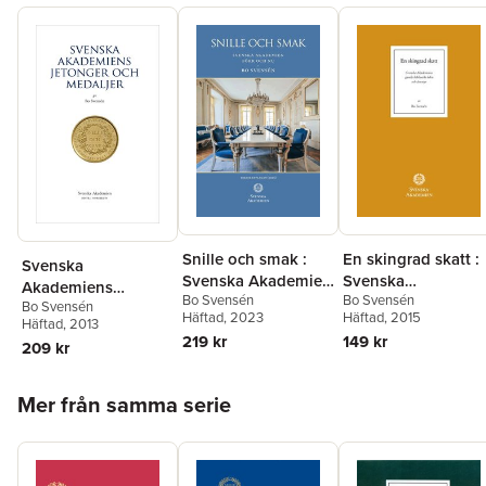
Snille och smak :
En skingrad skatt :
Svenska
Svenska Akademien
Svenska
Akademiens
Bo Svensén
Bo Svensén
förr och nu
Akademiens gamla
Bo Svensén
jetonger och
Häftad
, 2023
Häftad
, 2015
biblioteks öden oc
Häftad
, 2013
medaljer
219 kr
149 kr
äventyr
209 kr
Hoppa över listan
Mer från samma serie