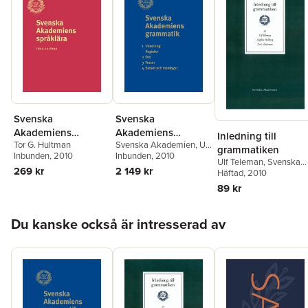
Svenska
Svenska
Akademiens
Akademiens
Inledning till
Tor G. Hultman
Svenska Akademien
,
Ulf
språklära
grammatik
grammatiken
Inbunden
, 2010
Teleman
Inbunden
, 2010
Ulf Teleman
,
Svenska
269 kr
2 149 kr
Akademien
Häftad
, 2010
,
Erik
Andersson
,
Staffan
89 kr
Hellberg
Hoppa över listan
Du kanske också är intresserad av