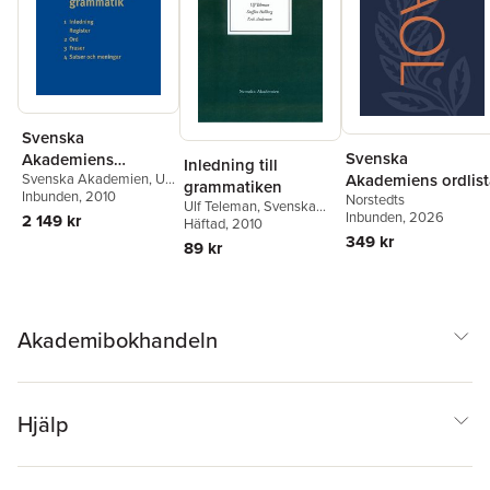
Svenska
Svenska
Akademiens
Inledning till
Akademiens ordlist
Svenska Akademien
,
Ulf
grammatik
grammatiken
Teleman
Inbunden
, 2010
Norstedts
Ulf Teleman
,
Svenska
Inbunden
, 2026
2 149 kr
Akademien
Häftad
, 2010
,
Erik
349 kr
Andersson
,
Staffan
89 kr
Hellberg
Akademibokhandeln
Hjälp