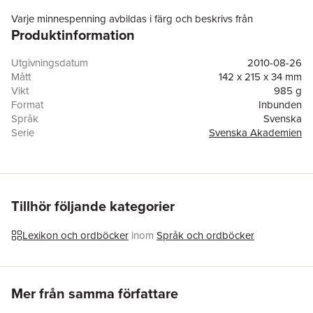
Varje minnespenning avbildas i färg och beskrivs från
Produktinformation
numismatisk, personhistorisk och kulturhistorisk synpunkt.
Särskild uppmärksamhet ägnas sambanden mellan inskriften,
dess eventuella förlaga i litteraturen, sinnebilden och den
Utgivningsdatum
2010-08-26
minnestecknade personens egenskaper och livsgärning. Boken
Mått
142 x 215 x 34 mm
är försedd med en utförlig inledning och avslutas med register
Vikt
985 g
över de personer som ägnats minnespenningar, inskrifter,
Format
Inbunden
citerade latinska författare samt anlitade konstnärer och
Språk
Svenska
medaljgravörer.
Serie
Svenska Akademien
Antal sidor
488
Upplaga
1
Förlag
Norstedts
ISBN
9789113029771
Tillhör följande kategorier
Lexikon och ordböcker
inom
Språk och ordböcker
Hoppa över listan
Mer från samma författare