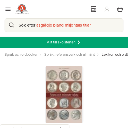
Sök efter
läsglädje bland miljontals titlar
Allt till skolstarten! ❯
Språk och ordböcker
Språk: referensverk och allmänt
Lexikon och ord