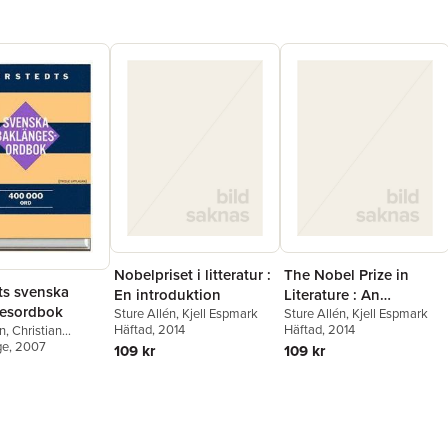
Nobelpriset i litteratur :
The Nobel Prize in
ts svenska
En introduktion
Literature : An
esordbok
Sture Allén
,
Kjell Espmark
introduction
Sture Allén
,
Kjell Espmark
Häftad
, 2014
Häftad
, 2014
én
,
Christian
ge
, 2007
109 kr
109 kr