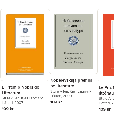
Solstrand-Pipping
,
Stina
Hansson
,
Bo Ralph
Nobelevskaja premija
po literature
El Premio Nobel de
Le Prix Nobel 
Sture Allén
,
Kjell Espmark
Literatura
littérature
Häftad
, 2009
Sture Allén
,
Kjell Espmark
Sture Allén
,
Kjell
109 kr
Häftad
, 2007
Häftad
, 2008
109 kr
109 kr