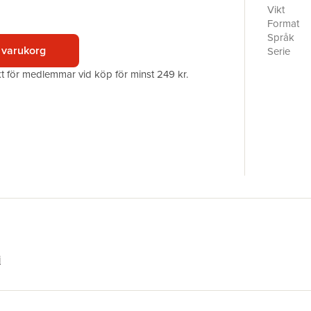
procedure
Vikt
prisutdel
Format
hur krite
Språk
mellan ol
 varukorg
Serie
pristagar
Antal sid
akt för medlemmar vid köp för minst 249 kr.
Upplaga
Förlag
ISBN
i