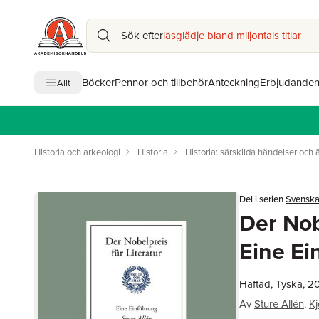
Sök efter
läsglädje bland miljontals titlar
Böcker
Pennor och tillbehör
Anteckning
Erbjudande
Allt
Historia och arkeologi
Historia
Historia: särskilda händelser och
Del i serien
Svensk
Der Nobe
Eine Ei
Häftad, Tyska, 20
Av
Sture Allén
,
Kj