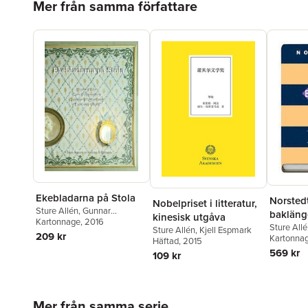
Mer från samma författare
Ekebladarna på Stola
Norsted
Nobelpriset i litteratur,
Sture Allén
,
Gunnar
bakläng
kinesisk utgåva
Wetterberg
Kartonnage
,
, 2016
Tore Frängsmyr
,
Sture All
Sture Allén
,
Kjell Espmark
Charlotta Wolff
209 kr
Sjögreen
Kartonna
Häftad
, 2015
569 kr
109 kr
Hoppa över listan
Mer från samma serie