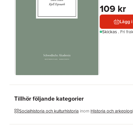
109 kr
Lägg i
Skickas
.
Fri fr
Tillhör följande kategorier
Socialhistoria och kulturhistoria
inom
Historia och arkeolog
Hoppa över listan