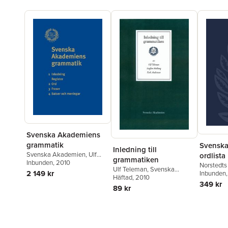
Svenska Akademiens
grammatik
Svensk
Inledning till
Svenska Akademien
,
Ulf
ordlista
grammatiken
Teleman
Inbunden
, 2010
Norstedts
Ulf Teleman
,
Svenska
2 149 kr
Inbunden
Akademien
Häftad
, 2010
,
Erik Andersson
,
349 kr
Staffan Hellberg
89 kr