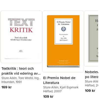
Textkritik : teori och
Nobelevskaja 
praktik vid edering av
po literature
El Premio Nobel de
litterära texter
Sture Allén
,
Tore Wretö
,
Inge
Sture Allén
,
Kjell
Jonsson
Inbunden
,
Johan Svedjedal
, 1991
,
Literatura
Häftad
, 2009
Lars Huldén
,
Lars Dahlbäck
,
169 kr
Sture Allén
,
Kjell Espmark
Gunnar Hillbom
,
Bertil
109 kr
Häftad
, 2007
Romberg
,
Martin Gellerstam
,
109 kr
Sven-Göran Malmgren
,
Gunnar Ollén
,
Sven-Bertil
Jansson
,
Bernt Olsson
,
Per s.
Ridderstad
,
Helena