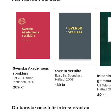
Svenska Akademiens
Svensk verslära
språklära
Inledning
Eva Lilja
,
Svenska
Tor G. Hultman
Akademien
Häftad
, 2008
gramma
Inbunden
, 2010
189 kr
Ulf Telem
269 kr
Akademi
Häftad
, 2
Staffan H
89 kr
Hoppa över listan
Du kanske också är intresserad av