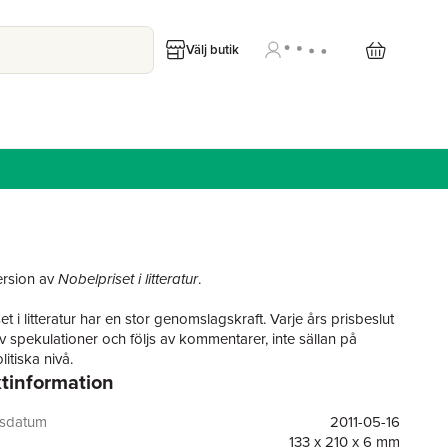
Välj butik
ersion av
Nobelpriset i litteratur
.
t i litteratur har en stor genomslagskraft. Varje års prisbeslut
v spekulationer och följs av kommentarer, inte sällan på
itiska nivå.
tinformation
roduktion till Svenska Akademiens arbete med Nobelpriset
svenska i sin första upplaga vid prisets 100-årsjubileum. Här
gsdatum
2011-05-16
 bl.a. Alfred Nobels testamente, Nobelstiftelsens stadgar,
133 x 210 x 6 mm