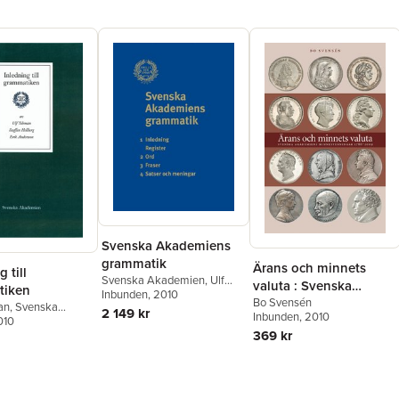
Svenska Akademiens
grammatik
Ärans och minnets
 till
Svenska Akademien
,
Ulf
valuta : Svenska
tiken
Teleman
Inbunden
, 2010
Akademiens
Bo Svensén
an
,
Svenska
2 149 kr
Inbunden
, 2010
minnespenningar 1786-
en
010
,
Erik Andersson
,
369 kr
ellberg
2009