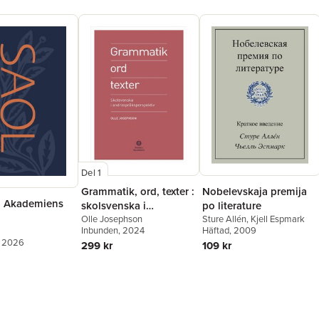
Del 1
Grammatik, ord, texter :
Nobelevskaja premija
a Akademiens
skolsvenska i
po literature
andraspråksperspektiv
Olle Josephson
Sture Allén
,
Kjell Espmark
Inbunden
, 2024
Häftad
, 2009
, 2026
299 kr
109 kr