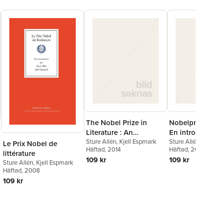
The Nobel Prize in
Nobelpriset i li
Literature : An
En introduktio
introduction
Sture Allén
,
Kjell Espmark
Sture Allén
,
Kjell
Le Prix Nobel de
Häftad
, 2014
Häftad
, 2014
littérature
109 kr
109 kr
Sture Allén
,
Kjell Espmark
Häftad
, 2008
109 kr