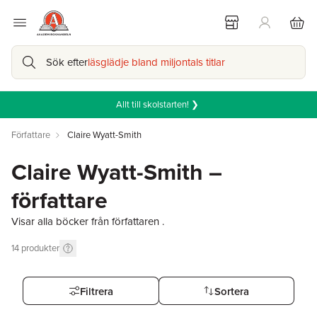
Sök efter
läsglädje bland miljontals titlar
Allt till skolstarten! ❯
Författare
Claire Wyatt-Smith
Claire Wyatt-Smith –
författare
Visar alla böcker från författaren .
14
produkter
Filtrera
Sortera