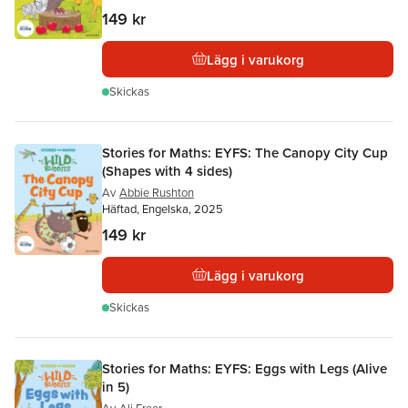
149 kr
Lägg i varukorg
Skickas
Stories for Maths: EYFS: The Canopy City Cup
(Shapes with 4 sides)
Av
Abbie Rushton
Häftad, Engelska, 2025
149 kr
Lägg i varukorg
Skickas
Stories for Maths: EYFS: Eggs with Legs (Alive
in 5)