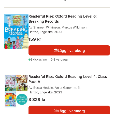
Readerful Rise: Oxford Reading Level 6:
Breaking Records
Av
Shareen Wilkinson
,
Marcus Wilkinson
Häftad, Engelska, 2023
159 kr
Lägg i varukorg
Skickas
inom 5-8 vardagar
Readerful Rise: Oxford Reading Level 4: Class
Pack A
Av
Becca Heddle
,
Anita Ganeri
m. fl.
Häftad, Engelska, 2023
3 329 kr
Lägg i varukorg