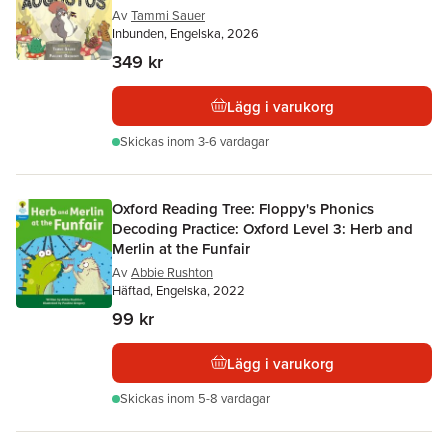
Av
Tammi Sauer
Inbunden, Engelska, 2026
349 kr
Lägg i varukorg
Skickas
inom 3-6 vardagar
Oxford Reading Tree: Floppy's Phonics
Decoding Practice: Oxford Level 3: Herb and
Merlin at the Funfair
Av
Abbie Rushton
Häftad, Engelska, 2022
99 kr
Lägg i varukorg
Skickas
inom 5-8 vardagar