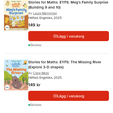
Stories for Maths: EYFS: Meg's Family Surprise
(Building 9 and 10)
Av
Laura Warminger
Häftad, Engelska, 2025
149 kr
Lägg i varukorg
Skickas
Stories for Maths: EYFS: The Missing River
(Explore 3-D shapes)
Av
Clare Weze
Häftad, Engelska, 2025
149 kr
Lägg i varukorg
Skickas