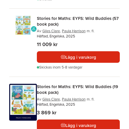
Stories for Maths: EYFS: Wild Buddies (57
book pack)
Av
Giles Clare
,
Paula Harrison
m. fl.
Häftad, Engelska, 2025
11 009 kr
Lägg i varukorg
Skickas
inom 5-8 vardagar
Stories for Maths: EYFS: Wild Buddies (19
book pack)
Av
Giles Clare
,
Paula Harrison
m. fl.
Häftad, Engelska, 2025
3 869 kr
Lägg i varukorg