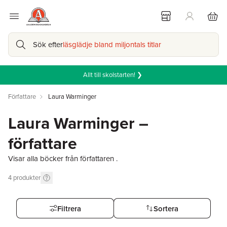
Sök efter
läsglädje bland miljontals titlar
Allt till skolstarten! ❯
Författare
Laura Warminger
Laura Warminger –
författare
Visar alla böcker från författaren .
4
produkter
Filtrera
Sortera