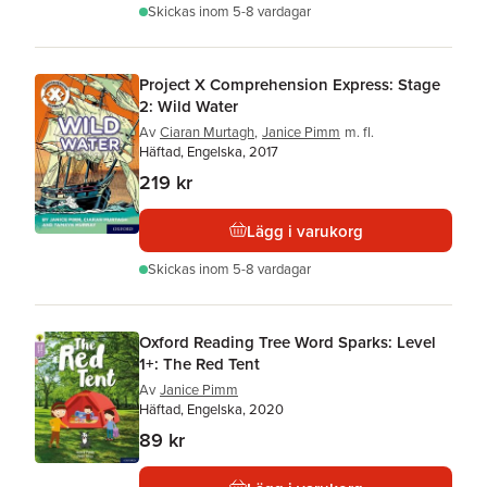
Skickas
inom 5-8 vardagar
Project X Comprehension Express: Stage
2: Wild Water
Av
Ciaran Murtagh
,
Janice Pimm
m. fl.
Häftad, Engelska, 2017
219 kr
Lägg i varukorg
Skickas
inom 5-8 vardagar
Oxford Reading Tree Word Sparks: Level
1+: The Red Tent
Av
Janice Pimm
Häftad, Engelska, 2020
89 kr