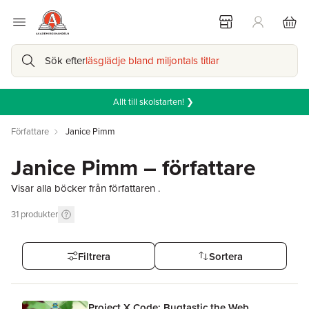
Sök efter
läsglädje bland miljontals titlar
Allt till skolstarten! ❯
Författare
Janice Pimm
Janice Pimm – författare
Visar alla böcker från författaren .
31
produkter
Filtrera
Sortera
Project X Code: Bugtastic the Web