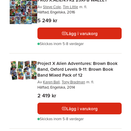
Av
Steve Cole
,
Tim Little
m. fl.
Häftad, Engelska, 2016
5 249 kr
Lägg i varukorg
Skickas
inom 5-8 vardagar
Project X Alien Adventures: Brown Book
Band, Oxford Levels 9-11: Brown Book
Band Mixed Pack of 12
Av
Karen Ball
,
Tony Bradman
m. fl.
Häftad, Engelska, 2014
2 419 kr
Lägg i varukorg
Skickas
inom 5-8 vardagar