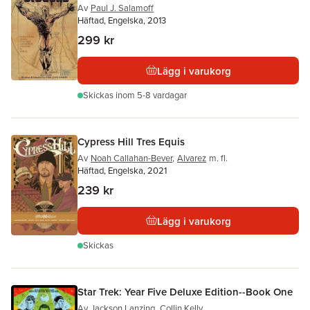
Av
Paul J. Salamoff
Häftad, Engelska, 2013
299 kr
Lägg i varukorg
Skickas
inom 5-8 vardagar
Cypress Hill Tres Equis
Av
Noah Callahan-Bever
,
Alvarez
m. fl.
Häftad, Engelska, 2021
239 kr
Lägg i varukorg
Skickas
Star Trek: Year Five Deluxe Edition--Book One
Av
Jackson Lanzing
,
Collin Kelly