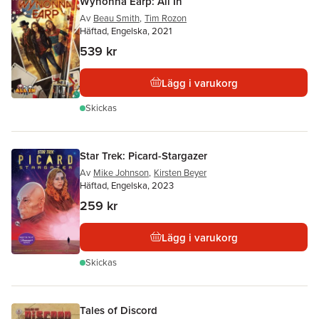
Wynonna Earp: All In
Av
Beau Smith
,
Tim Rozon
Häftad, Engelska, 2021
539 kr
Lägg i varukorg
Skickas
Star Trek: Picard-Stargazer
Av
Mike Johnson
,
Kirsten Beyer
Häftad, Engelska, 2023
259 kr
Lägg i varukorg
Skickas
Tales of Discord