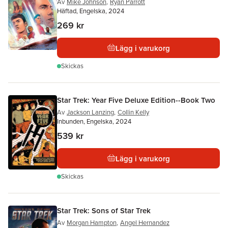
Av
Mike Johnson
,
Ryan Parrott
Häftad, Engelska, 2024
269 kr
Lägg i varukorg
Skickas
Star Trek: Year Five Deluxe Edition--Book Two
Av
Jackson Lanzing
,
Collin Kelly
Inbunden, Engelska, 2024
539 kr
Lägg i varukorg
Skickas
Star Trek: Sons of Star Trek
Av
Morgan Hampton
,
Angel Hernandez