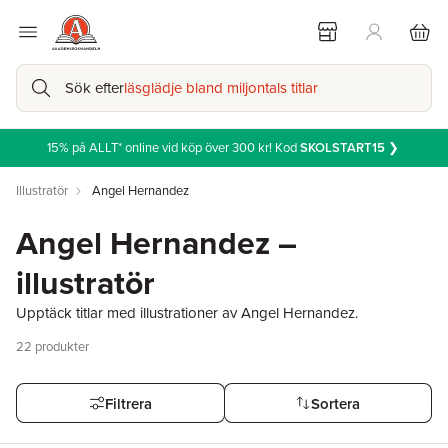
Sök efter
läsglädje bland miljontals titlar
15% på ALLT* online vid köp över 300 kr! Kod
SKOLSTART15
❯
Illustratör
Angel Hernandez
Angel Hernandez –
illustratör
Upptäck titlar med illustrationer av Angel Hernandez.
22
produkter
Filtrera
Sortera