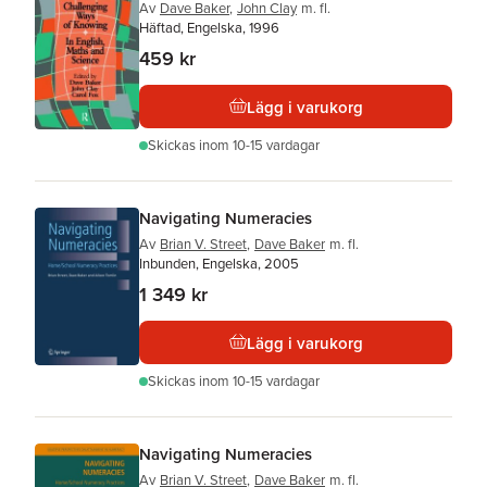
Av
Dave Baker
,
John Clay
m. fl.
Häftad, Engelska, 1996
459 kr
Lägg i varukorg
Skickas
inom 10-15 vardagar
Navigating Numeracies
Av
Brian V. Street
,
Dave Baker
m. fl.
Inbunden, Engelska, 2005
1 349 kr
Lägg i varukorg
Skickas
inom 10-15 vardagar
Navigating Numeracies
Av
Brian V. Street
,
Dave Baker
m. fl.