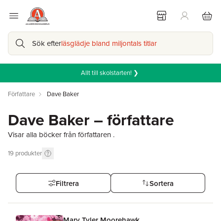
Sök efter
läsglädje bland miljontals titlar
Allt till skolstarten! ❯
Författare
Dave Baker
Dave Baker – författare
Visar alla böcker från författaren .
19
produkter
Filtrera
Sortera
Mary Tyler Moorehawk