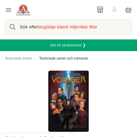
Sök efter
läsglädje bland miljontals titlar
Allt till skolstarten! ❯
Tecknade serier
Tecknade serier och romaner