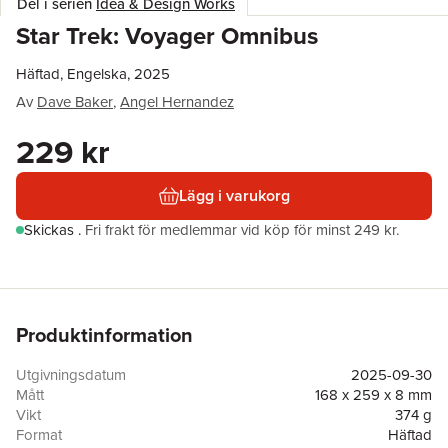
Del i serien
Idea & Design Works
Star Trek: Voyager Omnibus
Häftad, Engelska, 2025
Av
Dave Baker
,
Angel Hernandez
229 kr
Lägg i varukorg
Skickas
.
Fri frakt för medlemmar vid köp för minst 249 kr.
Produktinformation
Utgivningsdatum
2025-09-30
Mått
168 x 259 x 8 mm
Vikt
374 g
Format
Häftad