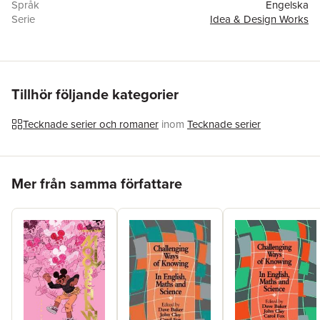
Språk
Engelska
Serie
Idea & Design Works
Antal sidor
152
Förlag
Idea & Design Works
Illustratör
Angel Hernandez
ISBN
9798887243832
Tillhör följande kategorier
Tecknade serier och romaner
inom
Tecknade serier
Hoppa över listan
Mer från samma författare