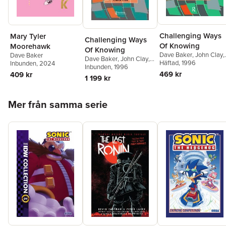
Challenging Ways
Mary Tyler
Challenging Ways
Of Knowing
Moorehawk
Of Knowing
Dave Baker
,
John Clay
,
Dave Baker
Dave Baker
,
John Clay
,
Carol Fox
Häftad
, 1996
Inbunden
, 2024
Carol Fox
Inbunden
, 1996
469 kr
409 kr
1 199 kr
Hoppa över listan
Mer från samma serie