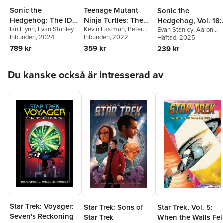
Sonic the
Teenage Mutant
Sonic the
Hedgehog: The IDW
Ninja Turtles: The
Hedgehog, Vol. 18:
Ian Flynn
,
Evan Stanley
Kevin Eastman
,
Peter
Collection, Vol. 4
Last Ronin
Evan Stanley
,
Aaron
Extreme
Inbunden
, 2024
Laird
Inbunden
, 2022
Hammerstrom
Häftad
, 2025
Competition
789 kr
359 kr
239 kr
Hoppa över listan
Du kanske också är intresserad av
Star Trek: Voyager:
Star Trek: Sons of
Star Trek, Vol. 5:
Seven's Reckoning
Star Trek
When the Walls Fel