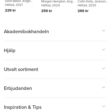
Dave Baker
,
Angel
Morgan Hampton
,
Angel
Collin Kelly
,
Jackson
Hernandez
Häftad
, 2021
Hernandez
Häftad
, 2024
Lanzing
Häftad
, 2025
229 kr
259 kr
269 kr
Akademibokhandeln
Hjälp
Utvalt sortiment
Erbjudanden
Inspiration & Tips