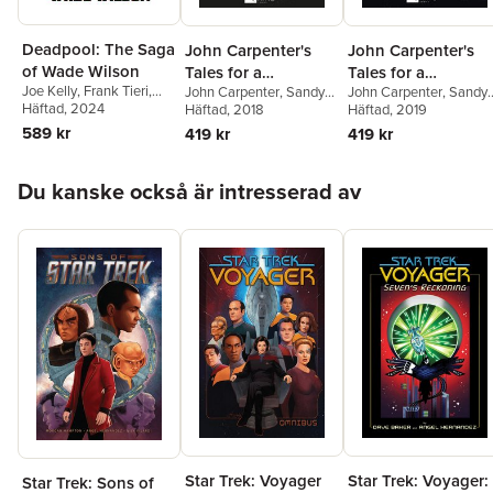
Deadpool: The Saga
John Carpenter's
John Carpenter's
of Wade Wilson
Tales for a
Tales for a
Joe Kelly
,
Frank Tieri
,
John Carpenter
,
Sandy
John Carpenter
,
Sandy
HalloweeNight
HalloweeNight
Brian Posehn
Häftad
, 2024
King
Häftad
,
Steve Niles
, 2018
,
Joe
King
Häftad
,
Amanda Deibert
, 2019
,
Harris
,
Mike Sizemore
,
Mike Sizemore
,
Duane
589 kr
419 kr
419 kr
David J. Schow
,
Duane
Swierczynski
,
Kealan
Swierczynski
,
Amanda
Patrick Burke
,
James
Hoppa över listan
Deibert
,
Renae DeLiz
,
Ninness
,
Frank Tieri
,
Du kanske också är intresserad av
Frank Tieri
,
Sandy King
Andy Price
,
David J.
Schow
,
Sara Richard
,
Steve Niles
,
Sandy King
Star Trek: Voyager
Star Trek: Voyager:
Star Trek: Sons of