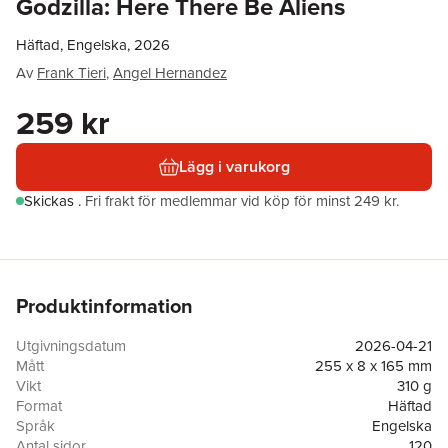
Godzilla: Here There Be Aliens
Häftad, Engelska, 2026
Av
Frank Tieri
,
Angel Hernandez
259 kr
Lägg i varukorg
Skickas
.
Fri frakt för medlemmar vid köp för minst 249 kr.
Produktinformation
Utgivningsdatum
2026-04-21
Mått
255 x 8 x 165 mm
Vikt
310 g
Format
Häftad
Språk
Engelska
Antal sidor
120