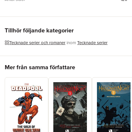
Förlag
Idea & Design Works
Illustratör
Angel Hernandez
ISBN
9798887243870
Tillhör följande kategorier
Tecknade serier och romaner
inom
Tecknade serier
Hoppa över listan
Mer från samma författare