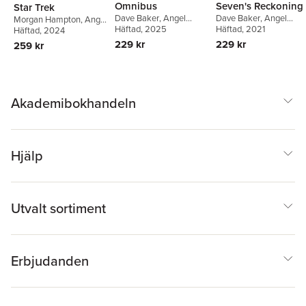
Omnibus
Seven's Reckoning
Star Trek
Dave Baker
,
Angel
Dave Baker
,
Angel
Morgan Hampton
,
Angel
Hernandez
Häftad
, 2025
Hernandez
Häftad
, 2021
Hernandez
Häftad
, 2024
229 kr
229 kr
259 kr
Akademibokhandeln
Hjälp
Utvalt sortiment
Erbjudanden