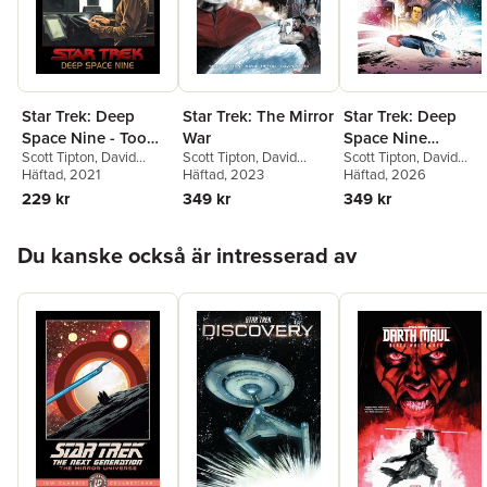
Star Trek: Deep
Star Trek: The Mirror
Star Trek: Deep
Space Nine - Too
War
Space Nine
Scott Tipton
,
David
Scott Tipton
,
David
Scott Tipton
,
David
Long A Sacrifice
Omnibus
Tipton
Häftad
, 2021
Tipton
Häftad
, 2023
Tipton
Häftad
, 2026
229 kr
349 kr
349 kr
Hoppa över listan
Du kanske också är intresserad av