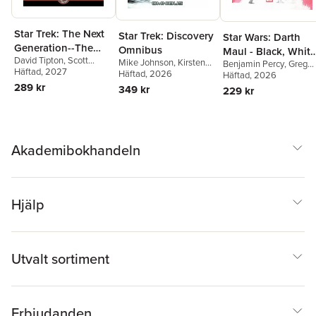
Star Trek: The Next
Star Trek: Discovery
Star Wars: Darth
Generation--The
Omnibus
Maul - Black, White
David Tipton
,
Scott
Mirror Universe--
Mike Johnson
,
Kirsten
Benjamin Percy
,
Greg
& Red
Tipton
Häftad
, 2027
Beyer
Häftad
, 2026
IDW Classic
Pak
Häftad
,
Erica Schultz
, 2026
289 kr
349 kr
Collections
229 kr
Akademibokhandeln
Hjälp
Utvalt sortiment
Erbjudanden