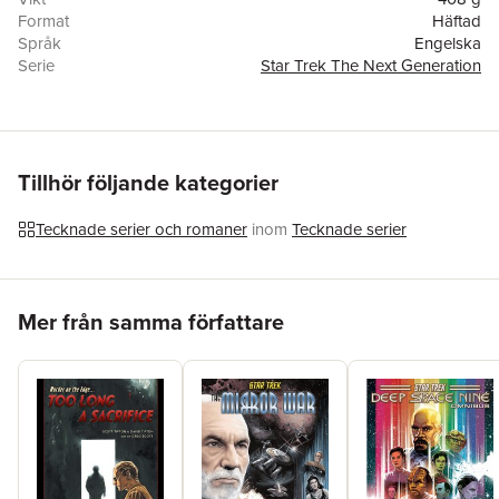
Format
Häftad
Språk
Engelska
Serie
Star Trek The Next Generation
Antal sidor
144
Förlag
Idea & Design Works
Illustratör
Tony Shasteen
,
Angel Hernandez
,
Carlos Nieto
ISBN
9781684054299
Tillhör följande kategorier
Tecknade serier och romaner
inom
Tecknade serier
Hoppa över listan
Mer från samma författare