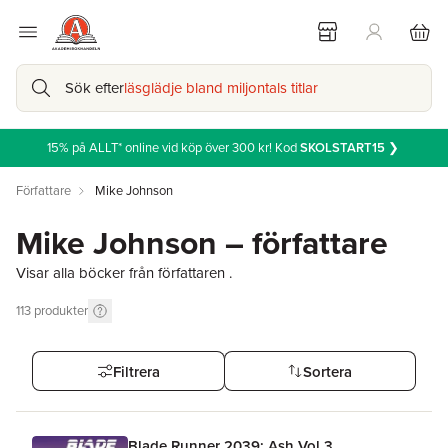
Sök efter
läsglädje bland miljontals titlar
15% på ALLT* online vid köp över 300 kr! Kod
SKOLSTART15
❯
Författare
Mike Johnson
Mike Johnson – författare
Visar alla böcker från författaren .
113
produkter
Filtrera
Sortera
Blade Runner 2039: Ash Vol.3