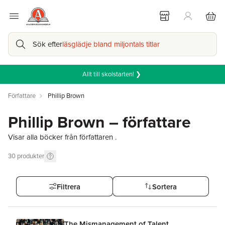
Sök efter
läsglädje bland miljontals titlar
Allt till skolstarten! ❯
Författare
Phillip Brown
Phillip Brown – författare
Visar alla böcker från författaren .
30
produkter
Filtrera
Sortera
The Mismanagement of Talent