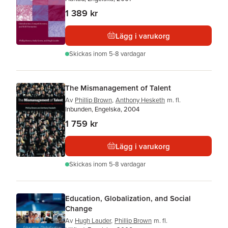
1 389 kr
Lägg i varukorg
Skickas
inom 5-8 vardagar
The Mismanagement of Talent
Av
Phillip Brown
,
Anthony Hesketh
m. fl.
Inbunden, Engelska, 2004
1 759 kr
Lägg i varukorg
Skickas
inom 5-8 vardagar
Education, Globalization, and Social
Change
Av
Hugh Lauder
,
Phillip Brown
m. fl.