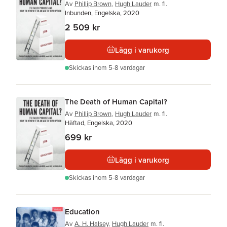
Av
Phillip Brown
,
Hugh Lauder
m. fl.
Inbunden, Engelska, 2020
2 509 kr
Lägg i varukorg
Skickas
inom 5-8 vardagar
The Death of Human Capital?
Av
Phillip Brown
,
Hugh Lauder
m. fl.
Häftad, Engelska, 2020
699 kr
Lägg i varukorg
Skickas
inom 5-8 vardagar
Education
Av
A. H. Halsey
,
Hugh Lauder
m. fl.