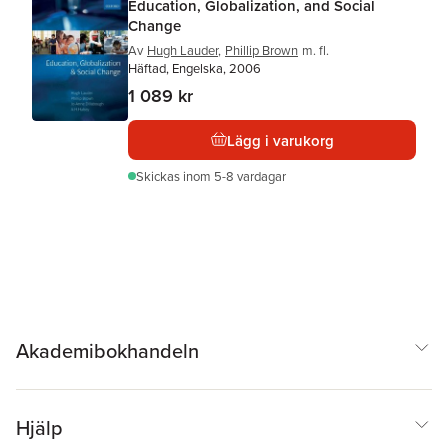
Education, Globalization, and Social
Change
Av
Hugh Lauder
,
Phillip Brown
m. fl.
Häftad, Engelska, 2006
1 089 kr
Lägg i varukorg
Skickas
inom 5-8 vardagar
Akademibokhandeln
Hjälp