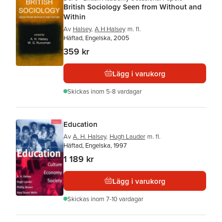
British Sociology Seen from Without and
Within
Av
Halsey
,
A H Halsey
m. fl.
Häftad, Engelska, 2005
359 kr
Lägg i varukorg
Skickas
inom 5-8 vardagar
Education
Av
A. H. Halsey
,
Hugh Lauder
m. fl.
Häftad, Engelska, 1997
1 189 kr
Lägg i varukorg
Skickas
inom 7-10 vardagar