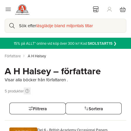
Sök efter
läsglädje bland miljontals titlar
15% på ALLT* online vid köp över 300 kr! Kod
SKOLSTART15
❯
Författare
A H Halsey
A H Halsey – författare
Visar alla böcker från författaren .
5
produkter
Filtrera
Sortera
Del 6 - British Academy Occasional Papers