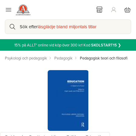
Sök efter
läsglädje bland miljontals titlar
15% på ALLT* online vid köp över 300 kr! Kod
SKOLSTART15
❯
Psykologi och pedagogik
Pedagogik
Pedagogisk teori och filosofi