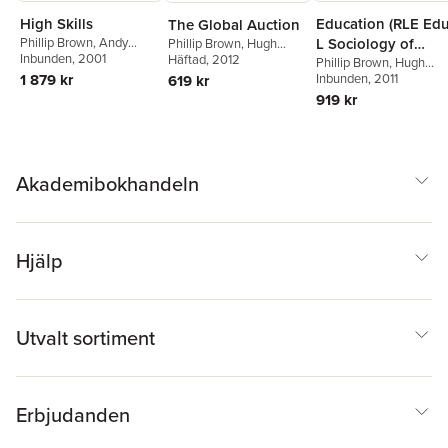
High Skills
Education (RLE Ed
The Global Auction
Phillip Brown
,
Andy
L Sociology of
Phillip Brown
,
Hugh
Green
Inbunden
,
Hugh Lauder
, 2001
Lauder
Häftad
, 2012
,
David Ashton
Education)
Phillip Brown
,
Hugh
1 879 kr
Lauder
Inbunden
, 2011
619 kr
919 kr
Akademibokhandeln
Hjälp
Utvalt sortiment
Erbjudanden