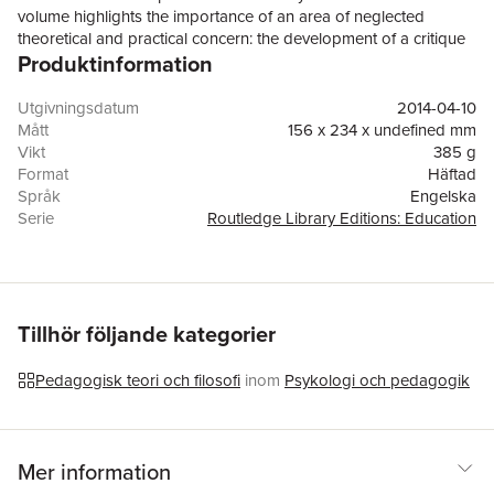
volume highlights the importance of an area of neglected
theoretical and practical concern: the development of a critique
Produktinformation
of the philosophy and policies of the new Right, and of credible
alternative policies.
Utgivningsdatum
2014-04-10
Mått
156 x 234 x undefined mm
Vikt
385 g
Format
Häftad
Språk
Engelska
Serie
Routledge Library Editions: Education
Antal sidor
246
Förlag
Taylor & Francis Ltd
ISBN
9780415752800
Tillhör följande kategorier
Pedagogisk teori och filosofi
inom
Psykologi och pedagogik
Mer information